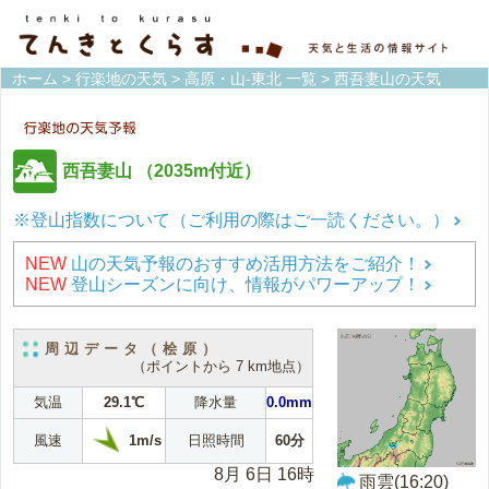
ホーム
>
行楽地の天気
>
高原・山-東北 一覧
> 西吾妻山の天気
西吾妻山
（2035m付近）
※登山指数について（ご利用の際はご一読ください。）
NEW
山の天気予報のおすすめ活用方法をご紹介！
NEW
登山シーズンに向け、情報がパワーアップ！
周辺データ（桧原）
（ポイントから 7 km地点）
気温
29.1℃
降水量
0.0mm
1m/s
風速
日照時間
60分
8月 6日 16時
雨雲(16:20)