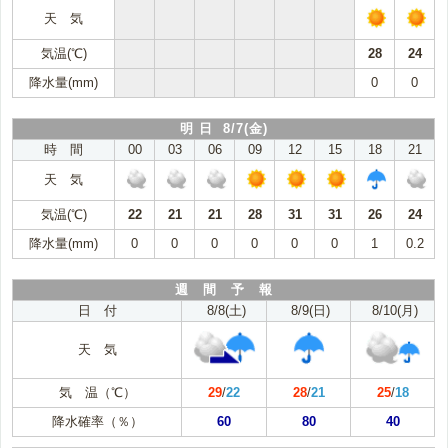
天 気
気温(℃)
28
24
降水量(mm)
0
0
明 日 8/7(金)
時 間
00
03
06
09
12
15
18
21
天 気
気温(℃)
22
21
21
28
31
31
26
24
降水量(mm)
0
0
0
0
0
0
1
0.2
週 間 予 報
日 付
8/8(土)
8/9(日)
8/10(月)
天 気
気 温（℃）
29
/
22
28
/
21
25
/
18
降水確率（％）
60
80
40