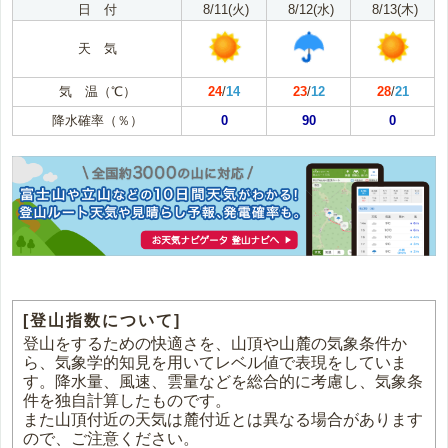
日 付
8/11(火)
8/12(水)
8/13(木)
天 気
気 温（℃）
24
/
14
23
/
12
28
/
21
降水確率（％）
0
90
0
[登山指数について]
登山をするための快適さを、山頂や山麓の気象条件か
ら、気象学的知見を用いてレベル値で表現をしていま
す。降水量、風速、雲量などを総合的に考慮し、気象条
件を独自計算したものです。
また山頂付近の天気は麓付近とは異なる場合があります
ので、ご注意ください。