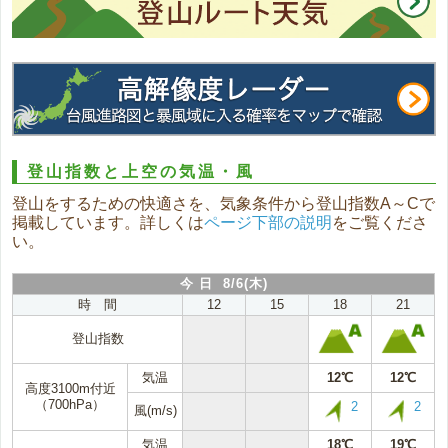
登山指数と上空の気温・風
登山をするための快適さを、気象条件から登山指数A～Cで
掲載しています。詳しくは
ページ下部の説明
をご覧くださ
い。
今 日 8/6(木)
時 間
12
15
18
21
登山指数
気温
12℃
12℃
高度3100m付近
（700hPa）
2
2
風(m/s)
気温
18℃
19℃