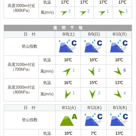
気温
17℃
17℃
17℃
17℃
高度2000m付近
（800hPa）
2
2
1
1
風(m/s)
週 間 予 報
日 付
8/8(土)
8/9(日)
8/10(月)
登山指数
気温
10℃
10℃
10℃
高度3100m付近
（700hPa）
1
2
6
風(m/s)
気温
16℃
15℃
13℃
高度2000m付近
（800hPa）
1
2
4
風(m/s)
日 付
8/11(火)
8/12(水)
8/13(木)
登山指数
気温
10℃
7℃
13℃