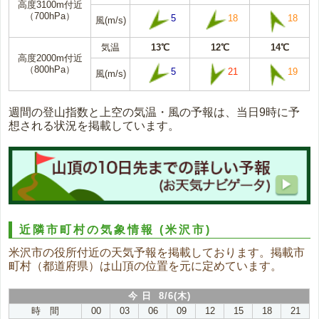
高度3100m付近
（700hPa）
5
18
18
風(m/s)
気温
13℃
12℃
14℃
高度2000m付近
（800hPa）
5
21
19
風(m/s)
週間の登山指数と上空の気温・風の予報は、当日9時に予
想される状況を掲載しています。
近隣市町村の気象情報
(米沢市)
米沢市の役所付近の天気予報を掲載しております。掲載市
町村（都道府県）は山頂の位置を元に定めています。
今 日 8/6(木)
時 間
00
03
06
09
12
15
18
21