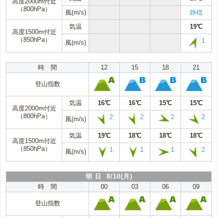
高度2000m付近
（800hPa）
風(m/s)
静穏
気温
19℃
高度1500m付近
（850hPa）
1
風(m/s)
時 間
12
15
18
21
登山指数
気温
16℃
16℃
15℃
15℃
高度2000m付近
（800hPa）
2
2
2
2
風(m/s)
気温
19℃
18℃
18℃
18℃
高度1500m付近
（850hPa）
1
1
1
2
風(m/s)
明 日 8/10(月)
時 間
00
03
06
09
登山指数