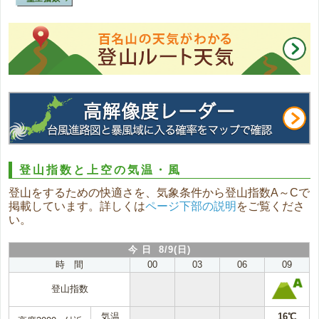
登山指数と上空の気温・風
登山をするための快適さを、気象条件から登山指数A～Cで
掲載しています。詳しくは
ページ下部の説明
をご覧くださ
い。
今 日 8/9(日)
時 間
00
03
06
09
登山指数
気温
16℃