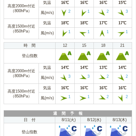
気温
16℃
16℃
16℃
15℃
高度2000m付近
（800hPa）
2
1
2
3
風(m/s)
気温
18℃
18℃
17℃
17℃
高度1500m付近
（850hPa）
1
1
1
1
風(m/s)
時 間
12
15
18
21
登山指数
気温
14℃
14℃
13℃
14℃
高度2000m付近
（800hPa）
3
3
2
2
風(m/s)
気温
16℃
16℃
16℃
16℃
高度1500m付近
（850hPa）
1
1
2
2
風(m/s)
週 間 予 報
日 付
8/11(火)
8/12(水)
8/13(木)
登山指数