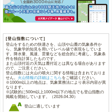
[登山指数について]
登山をするための快適さを、山頂や山麓の気象条件か
ら、気象学的知見を用いてレベル値で表現をしていま
す。降水量、風速、雲量などを総合的に考慮し、気象条
件を独自計算したものです。
また山頂付近の天気は麓付近とは異なる場合があります
ので、ご注意ください。
登山指数には火山の噴火に関する情報は含まれておりま
せん。
火山情報の詳細はこちら
をご確認ください。
※1000m以上の地点は、気象業務法により表示内容が異
なります。
※試験的に500m以上1000m以下の地点でも登山指数の
掲載を開始しています。（2026.04.30）
登山に適しています