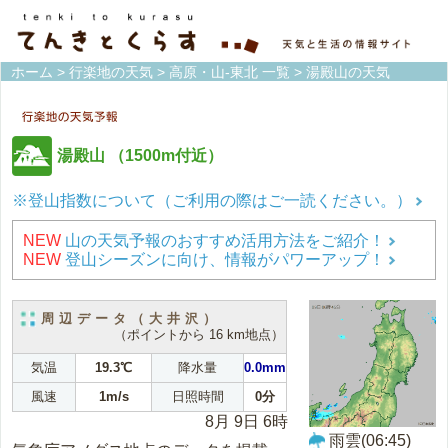
ホーム
>
行楽地の天気
>
高原・山-東北 一覧
> 湯殿山の天気
湯殿山
（1500m付近）
※登山指数について（ご利用の際はご一読ください。）
NEW
山の天気予報のおすすめ活用方法をご紹介！
NEW
登山シーズンに向け、情報がパワーアップ！
周辺データ（大井沢）
（ポイントから 16 km地点）
気温
19.3℃
降水量
0.0mm
風速
1m/s
日照時間
0分
8月 9日 6時
雨雲(06:45)