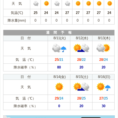
天 気
気温(℃)
25
24
24
27
27
27
27
24
降水量(mm)
0
0
0
0
0
0
0
0
週 間 予 報
日 付
8/11(火)
8/12(水)
8/13(木)
天 気
気 温（℃）
25
/
21
28
/
22
28
/
24
降水確率（％）
80
20
20
日 付
8/14(金)
8/15(土)
8/16(日)
天 気
気 温（℃）
29
/
24
28
/
25
27
/
25
降水確率（％）
0
20
30