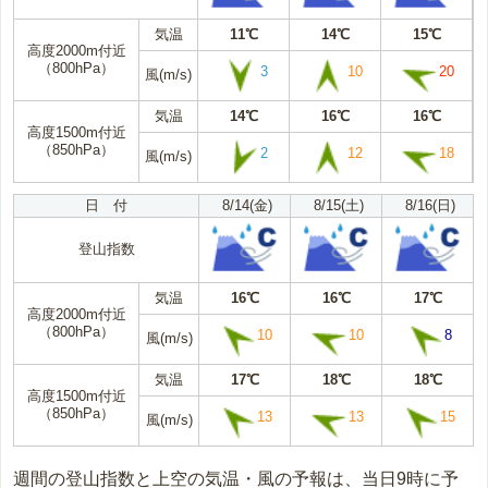
気温
11℃
14℃
15℃
高度2000m付近
（800hPa）
3
10
20
風(m/s)
気温
14℃
16℃
16℃
高度1500m付近
（850hPa）
2
12
18
風(m/s)
日 付
8/14(金)
8/15(土)
8/16(日)
登山指数
気温
16℃
16℃
17℃
高度2000m付近
（800hPa）
10
10
8
風(m/s)
気温
17℃
18℃
18℃
高度1500m付近
（850hPa）
13
13
15
風(m/s)
週間の登山指数と上空の気温・風の予報は、当日9時に予