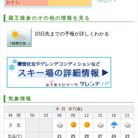
（天なび）>
おそう｡
蔵王猿倉のその他の情報を見る
10日先までの予報が詳しくわかる
気象情報
今 日 8/7(金)
時 間
00
03
06
09
12
15
18
21
天 気
気温(℃)
21
25
29
27
24
23