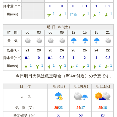
降水量(mm)
0
0
0
0.1
1
0.2
1
1
1
2
1
風(m/s)
静穏
明 日 8/8(土)
時 間
00
03
06
09
12
15
18
21
天 気
気温(℃)
21
20
20
24
26
26
24
22
降水量(mm)
0.1
0
0.1
0.2
1
2
1
0.2
1
1
1
2
2
2
2
1
風(m/s)
今日明日天気は蔵王猿倉（694m付近）の予想です。
日 付
8/9(日)
8/10(月)
8/11(火)
天 気
気 温（℃）
29
/
23
24
/
17
25
/
16
降水確率（％）
50
50
20