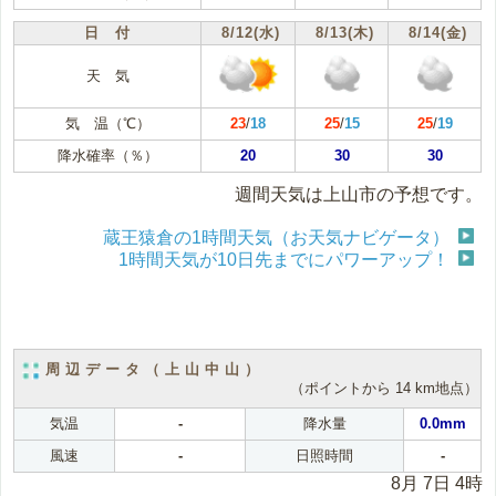
日 付
8/12(水)
8/13(木)
8/14(金)
天 気
気 温（℃）
23
/
18
25
/
15
25
/
19
降水確率（％）
20
30
30
週間天気は上山市の予想です。
蔵王猿倉の1時間天気（お天気ナビゲータ）
1時間天気が10日先までにパワーアップ！
周辺データ（上山中山）
（ポイントから 14 km地点）
気温
-
降水量
0.0mm
風速
-
日照時間
-
8月 7日 4時