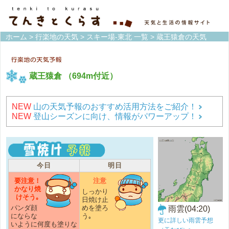
ホーム
>
行楽地の天気
>
スキー場-東北 一覧
> 蔵王猿倉の天気
蔵王猿倉
（694m付近）
NEW
山の天気予報のおすすめ活用方法をご紹介！
NEW
登山シーズンに向け、情報がパワーアップ！
今日
明日
要注意！
注意
かなり焼
しっかり
けそう｡
日焼け止
パンダ顔
めを塗ろ
雨雲(04:20)
にならな
う｡
更に詳しい雨雲予想
いように何度も塗りな