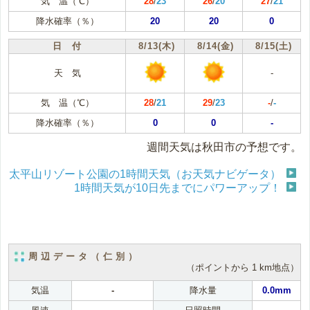
気 温（℃）
28
/
23
26
/
20
27
/
21
降水確率（％）
20
20
0
日 付
8/13(木)
8/14(金)
8/15(土)
天 気
-
気 温（℃）
28
/
21
29
/
23
-
/
-
降水確率（％）
0
0
-
週間天気は秋田市の予想です。
太平山リゾート公園の1時間天気（お天気ナビゲータ）
1時間天気が10日先までにパワーアップ！
周辺データ（仁別）
（ポイントから 1 km地点）
気温
-
降水量
0.0mm