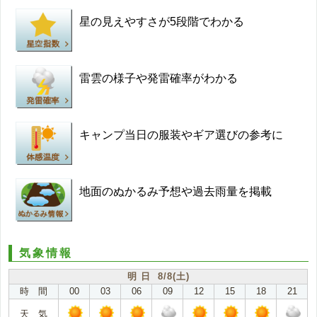
星の見えやすさが5段階でわかる
雷雲の様子や発雷確率がわかる
キャンプ当日の服装やギア選びの参考に
地面のぬかるみ予想や過去雨量を掲載
気象情報
明 日 8/8(土)
時 間
00
03
06
09
12
15
18
21
天 気