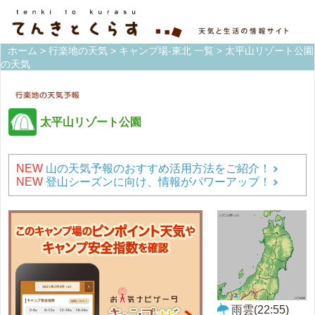
ホーム
>
行楽地の天気
>
キャンプ場-東北 一覧
> 太平山リゾート公園
の天気
太平山リゾート公園
NEW
山の天気予報のおすすめ活用方法をご紹介！
NEW
登山シーズンに向け、情報がパワーアップ！
雨雲(22:55)