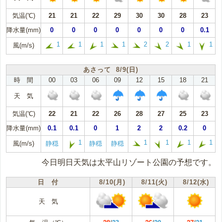
気温(℃)
21
21
22
29
30
30
28
23
降水量(mm)
0
0
0
0
0
0
0
0.1
1
1
1
1
2
2
1
1
風(m/s)
あさって 8/9(日)
時 間
00
03
06
09
12
15
18
21
天 気
気温(℃)
22
21
22
26
28
27
25
23
降水量(mm)
0.1
0.1
0
1
2
2
0.2
0
1
1
1
1
1
風(m/s)
静穏
静穏
静穏
今日明日天気は太平山リゾート公園の予想です。
日 付
8/10(月)
8/11(火)
8/12(水)
天 気