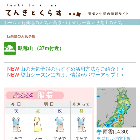
ホーム
>
行楽地の天気
>
高原・山-東北 一覧
> 臥竜山の天気
臥竜山
（37m付近）
NEW
山の天気予報のおすすめ活用方法をご紹介！
NEW
登山シーズンに向け、情報がパワーアップ！
今 日
明 日
あさって
夜
昼
夜
昼
雨雲(14:30)
更に詳しい雨雲予想
半そで
ノー
半そで
半そで