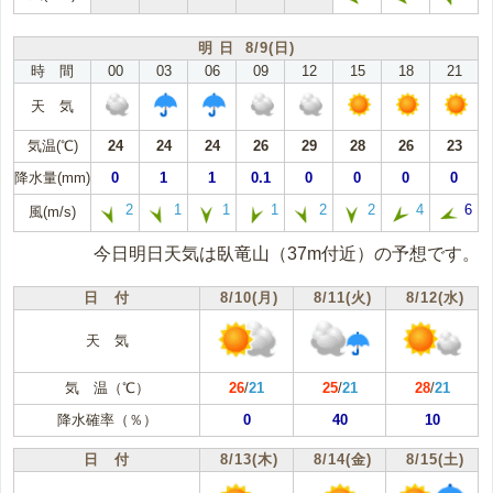
明 日 8/9(日)
時 間
00
03
06
09
12
15
18
21
天 気
気温(℃)
24
24
24
26
29
28
26
23
降水量(mm)
0
1
1
0.1
0
0
0
0
2
1
1
1
2
2
4
6
風(m/s)
今日明日天気は臥竜山（37m付近）の予想です。
日 付
8/10(月)
8/11(火)
8/12(水)
天 気
気 温（℃）
26
/
21
25
/
21
28
/
21
降水確率（％）
0
40
10
日 付
8/13(木)
8/14(金)
8/15(土)