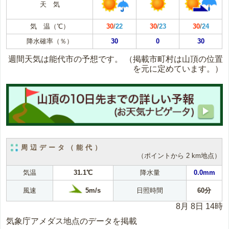
天 気
気 温（℃）
30
/
22
30
/
23
30
/
24
降水確率（％）
30
0
30
週間天気は能代市の予想です。
（掲載市町村は山頂の位置
を元に定めています。）
周辺データ（能代）
（ポイントから 2 km地点）
気温
31.1℃
降水量
0.0mm
5m/s
風速
日照時間
60分
8月 8日 14時
気象庁アメダス地点のデータを掲載