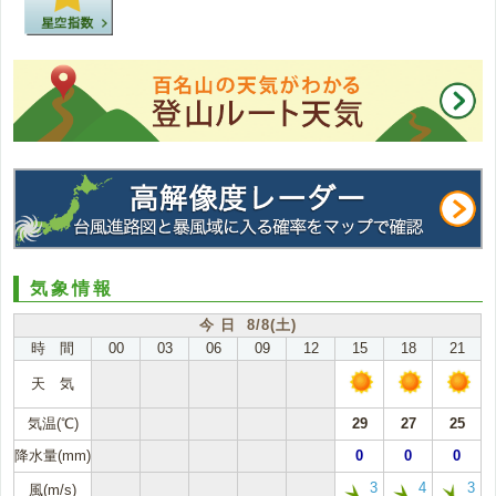
気象情報
今 日 8/8(土)
時 間
00
03
06
09
12
15
18
21
天 気
気温(℃)
29
27
25
降水量(mm)
0
0
0
3
4
3
風(m/s)