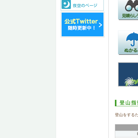
登山指
登山をする