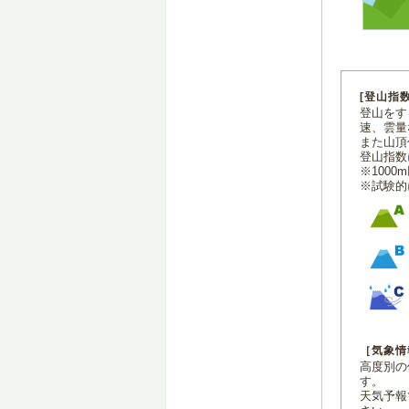
[登山指
登山をす
速、雲量
また山頂
登山指数
※100
※試験的
［気象情
高度別の
す。
天気予報