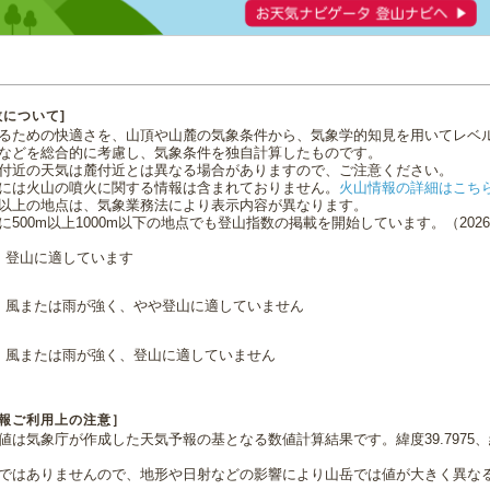
数について]
るための快適さを、山頂や山麓の気象条件から、気象学的知見を用いてレベ
などを総合的に考慮し、気象条件を独自計算したものです。
付近の天気は麓付近とは異なる場合がありますので、ご注意ください。
には火山の噴火に関する情報は含まれておりません。
火山情報の詳細はこち
0m以上の地点は、気象業務法により表示内容が異なります。
に500m以上1000m以下の地点でも登山指数の掲載を開始しています。（2026.0
登山に適しています
風または雨が強く、やや登山に適していません
風または雨が強く、登山に適していません
報ご利用上の注意］
値は気象庁が作成した天気予報の基となる数値計算結果です。緯度39.7975、経
ではありませんので、地形や日射などの影響により山岳では値が大きく異な