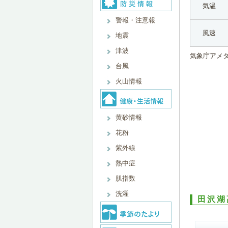
気温
警報・注意報
風速
地震
津波
気象庁アメ
台風
火山情報
黄砂情報
花粉
紫外線
熱中症
肌指数
洗濯
田沢湖