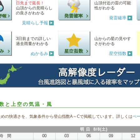
日先まで延長！
山頂付近の雷の可能
山頂からの見晴らし
性がわかる
の良さがわかる
発雷確率
見晴らし予報
3日前までの詳しい
山からの星の見やす
過去雨量がわかる
さがわかる
ぬかるみ
星空指数
数と上空の気温・風
ための快適さを、気象条件から登山指数A～Cで掲載しています。詳しくは
ペ
明 日 8/8(土)
時 間
00
03
06
09
12