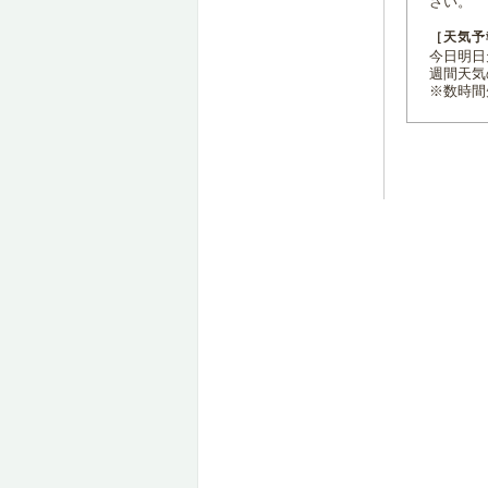
さい。
［天気予
今日明日天
週間天気
※数時間