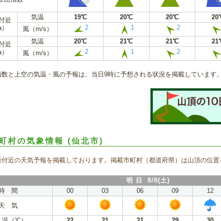
気温
19℃
20℃
20℃
20
m付近
2
1
2
a）
風（m/s）
気温
20℃
21℃
21℃
21
m付近
2
1
2
a）
風（m/s）
指数と上空の気温・風の予報は、当日9時に予想される状況を掲載しています
町村の気象情報
(仙北市)
所付近の天気予報を掲載しております。掲載市町村（都道府県）は山頂の位置
明 日 8/8(土)
時 間
00
03
06
09
12
天 気
 温（℃）
22
21
21
29
30