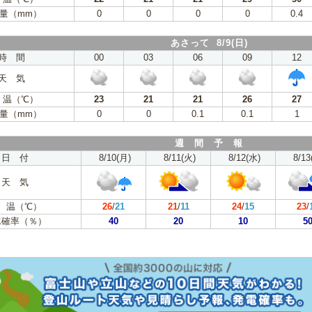
量（mm）
0
0
0
0
0.4
あさって 8/9(日)
時 間
00
03
06
09
12
天 気
 温（℃）
23
21
21
26
27
量（mm）
0
0
0.1
0.1
1
週 間 予 報
日 付
8/10(月)
8/11(火)
8/12(水)
8/13
天 気
 温（℃）
26
/
21
21
/
11
24
/
15
23
/
水確率（％）
40
20
10
5