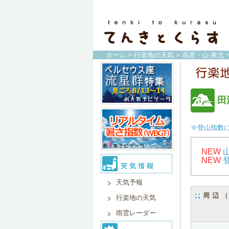
ホーム
>
行楽地の天気
>
高原・山-東北 
田
※登山指数
NEW
NEW
天気予報
周辺
行楽地の天気
雨雲レーダー