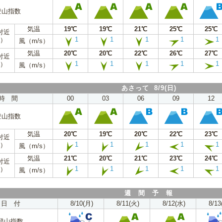
登山指数
気温
19℃
19℃
21℃
25℃
25℃
付近
1
1
1
1
1
a）
風（m/s）
気温
20℃
20℃
22℃
26℃
27℃
付近
1
1
1
1
1
a）
風（m/s）
あさって 8/9(日)
時 間
00
03
06
09
12
登山指数
気温
20℃
19℃
20℃
22℃
23℃
付近
1
1
1
1
1
a）
風（m/s）
気温
21℃
20℃
21℃
23℃
24℃
付近
1
1
1
1
1
a）
風（m/s）
週 間 予 報
日 付
8/10(月)
8/11(火)
8/12(水)
8/13
登山指数