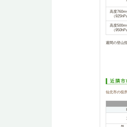
高度760
（925hP
高度500
（950hP
週間の登山
近隣市
仙北市の役
気