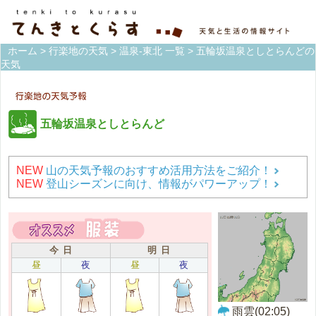
ホーム
>
行楽地の天気
>
温泉-東北 一覧
> 五輪坂温泉としとらんどの
天気
五輪坂温泉としとらんど
NEW
山の天気予報のおすすめ活用方法をご紹介！
NEW
登山シーズンに向け、情報がパワーアップ！
今 日
明 日
昼
夜
昼
夜
雨雲(02:05)