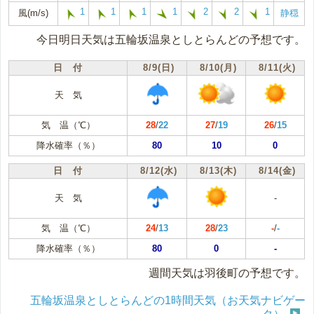
1
1
1
1
2
2
1
風(m/s)
静穏
今日明日天気は五輪坂温泉としとらんどの予想です。
日 付
8/9(日)
8/10(月)
8/11(火)
天 気
気 温（℃）
28
/
22
27
/
19
26
/
15
降水確率（％）
80
10
0
日 付
8/12(水)
8/13(木)
8/14(金)
天 気
-
気 温（℃）
24
/
13
28
/
23
-
/
-
降水確率（％）
80
0
-
週間天気は羽後町の予想です。
五輪坂温泉としとらんどの1時間天気（お天気ナビゲー