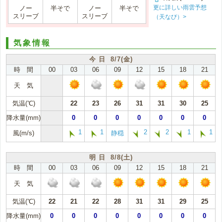
更に詳しい雨雲予想
ノー
半そで
ノー
半そで
スリーブ
スリーブ
（天なび）>
気象情報
今 日 8/7(金)
時 間
00
03
06
09
12
15
18
21
天 気
気温(℃)
22
23
26
31
31
30
25
降水量(mm)
0
0
0
0
0
0
0
1
1
2
2
1
1
風(m/s)
静穏
明 日 8/8(土)
時 間
00
03
06
09
12
15
18
21
天 気
気温(℃)
22
21
22
28
31
31
29
25
降水量(mm)
0
0
0
0
0
0
0
0