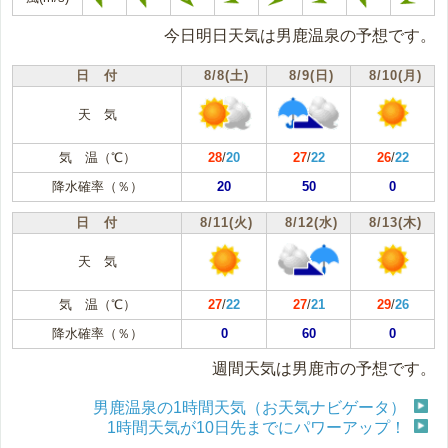
今日明日天気は男鹿温泉の予想です。
日 付
8/8(土)
8/9(日)
8/10(月)
天 気
気 温（℃）
28
/
20
27
/
22
26
/
22
降水確率（％）
20
50
0
日 付
8/11(火)
8/12(水)
8/13(木)
天 気
気 温（℃）
27
/
22
27
/
21
29
/
26
降水確率（％）
0
60
0
週間天気は男鹿市の予想です。
男鹿温泉の1時間天気（お天気ナビゲータ）
1時間天気が10日先までにパワーアップ！