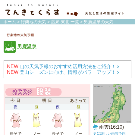
ホーム
>
行楽地の天気
>
温泉-東北 一覧
> 男鹿温泉の天気
男鹿温泉
NEW
山の天気予報のおすすめ活用方法をご紹介！
NEW
登山シーズンに向け、情報がパワーアップ！
今 日
明 日
あさって
夜
昼
夜
昼
雨雲(16:10)
更に詳しい雨雲予想
長そで
ノー
長そで
ノー