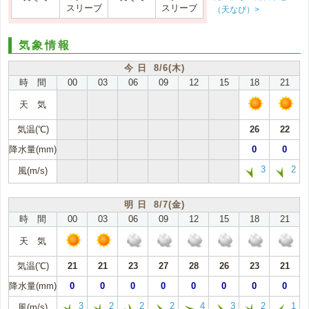
スリーブ
スリーブ
（天なび）>
気象情報
今 日 8/6(木)
時 間
00
03
06
09
12
15
18
21
天 気
気温(℃)
26
22
降水量(mm)
0
0
3
2
風(m/s)
明 日 8/7(金)
時 間
00
03
06
09
12
15
18
21
天 気
気温(℃)
21
21
23
27
28
26
23
21
降水量(mm)
0
0
0
0
0
0
0
0
3
2
2
2
4
3
2
1
風(m/s)