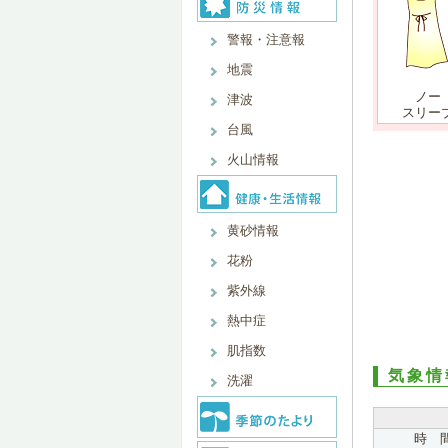
警報・注意報
地震
ノー
津波
スリー
台風
火山情報
黄砂情報
花粉
紫外線
熱中症
肌指数
気象情
洗濯
時 