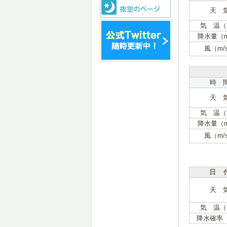
天 
気 温（
降水量（
風（m/
時 
天 
気 温（
降水量（
風（m/
日 
天 
気 温（
降水確率