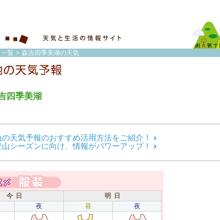
 一覧
> 森吉四季美湖の天気
吉四季美湖
山の天気予報のおすすめ活用方法をご紹介！
登山シーズンに向け、情報がパワーアップ！
今 日
明 日
夜
昼
夜