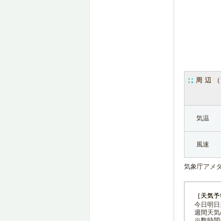
周辺
気温
風速
気象庁アメ
［天気予
今日明日天
週間天気
※数時間