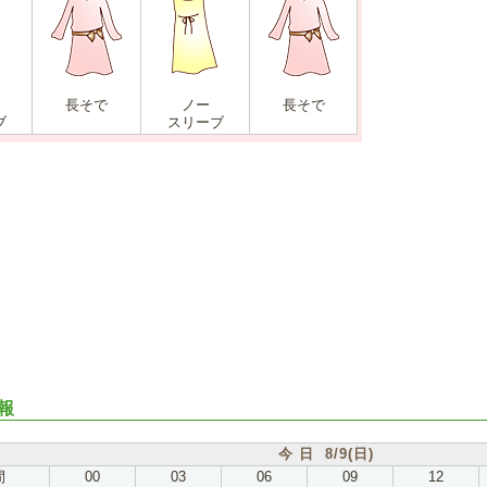
長そで
ノー
長そで
ブ
スリーブ
報
今 日 8/9(日)
間
00
03
06
09
12