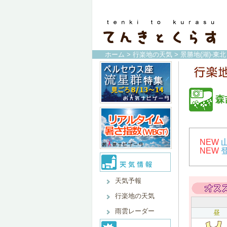
ホーム
>
行楽地の天気
>
景勝地(湖)-東北
森
NEW
NEW
天気予報
行楽地の天気
雨雲レーダー
昼