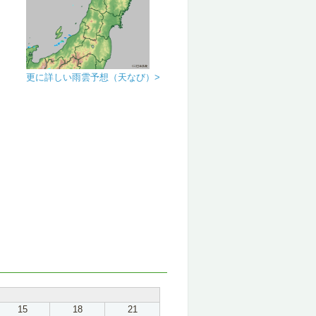
更に詳しい雨雲予想（天なび）>
15
18
21