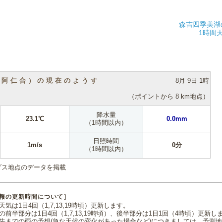
森吉四季美湖
1時間
（阿仁合）の現在のようす
8月 9日 1時
（ポイントから 8 km地点）
降水量
23.1℃
0.0mm
（1時間以内）
日照時間
1m/s
0分
（1時間以内）
ダス地点のデータを掲載
報の更新時間について］
気は1日4回（1,7,13,19時頃）更新します。
の前半部分は1日4回（1,7,13,19時頃）、後半部分は1日1回（4時頃）更新し
先までの雨の予想(急な天候の変化があった場合など)につきましては、予測