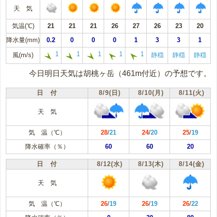
天 気
気温(℃)
21
21
21
26
27
26
23
20
降水量(mm)
0.2
0
0
0
1
3
3
1
1
1
1
1
1
風(m/s)
静穏
静穏
静穏
今日明日天気は胡桃ヶ岳（461m付近）の予想です。
日 付
8/9(日)
8/10(月)
8/11(火)
天 気
気 温（℃）
28
/
21
24
/
20
25
/
19
降水確率（％）
60
60
20
日 付
8/12(水)
8/13(木)
8/14(金)
天 気
気 温（℃）
26
/
19
26
/
19
26
/
22