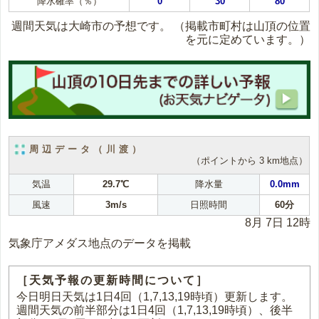
降水確率（％）
0
30
80
週間天気は大崎市の予想です。
（掲載市町村は山頂の位置
を元に定めています。）
周辺データ（川渡）
（ポイントから 3 km地点）
気温
29.7℃
降水量
0.0mm
風速
3m/s
日照時間
60分
8月 7日 12時
気象庁アメダス地点のデータを掲載
［天気予報の更新時間について］
今日明日天気は1日4回（1,7,13,19時頃）更新します。
週間天気の前半部分は1日4回（1,7,13,19時頃）、後半