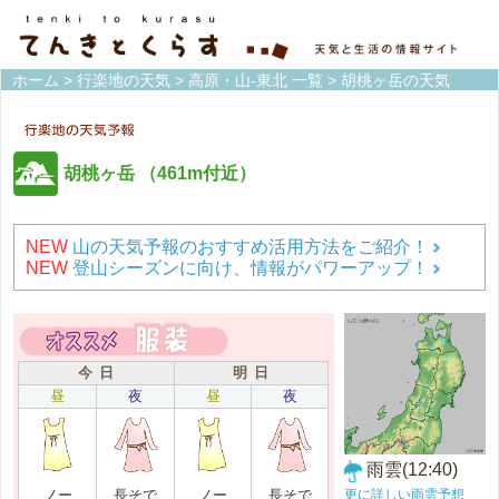
ホーム
>
行楽地の天気
>
高原・山-東北 一覧
> 胡桃ヶ岳の天気
胡桃ヶ岳
（461m付近）
NEW
山の天気予報のおすすめ活用方法をご紹介！
NEW
登山シーズンに向け、情報がパワーアップ！
今 日
明 日
昼
夜
昼
夜
雨雲(12:40)
更に詳しい雨雲予想
ノー
長そで
ノー
長そで