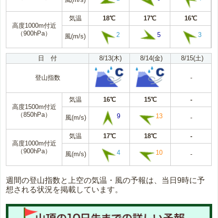
気温
18℃
17℃
16℃
高度1000m付近
（900hPa）
2
5
3
風(m/s)
日 付
8/13(木)
8/14(金)
8/15(土)
登山指数
-
気温
16℃
15℃
-
高度1500m付近
（850hPa）
9
13
風(m/s)
-
気温
17℃
18℃
-
高度1000m付近
（900hPa）
4
10
風(m/s)
-
週間の登山指数と上空の気温・風の予報は、当日9時に予
想される状況を掲載しています。