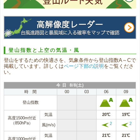
登山指数と上空の気温・風
登山をするための快適さを、気象条件から登山指数A～Cで
掲載しています。詳しくは
ページ下部の説明
をご覧くださ
い。
今 日 8/8(土)
時 間
00
03
06
09
登山指数
気温
20℃
19℃
高度1500m付近
（850hPa）
2
2
風(m/s)
気温
21℃
21℃
高度1000m付近