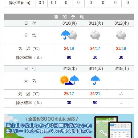
降水量(mm)
0.1
0.1
0
0
0
0
0
0
週 間 予 報
日 付
8/10(月)
8/11(火)
8/12(水)
天 気
気 温（℃）
24
/
19
24
/
17
23
/
18
降水確率（％）
80
30
30
日 付
8/13(木)
8/14(金)
8/15(土)
天 気
-
気 温（℃）
25
/
17
24
/
21
-
/
-
降水確率（％）
30
90
-