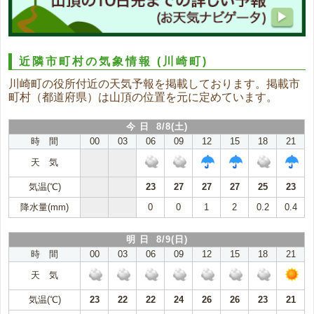
近隣市町村の気象情報
(川崎町)
川崎町の役所付近の天気予報を掲載しております。掲載市
町村（都道府県）は山頂の位置を元に定めています。
今 日 8/8(土)
時 間
00
03
06
09
12
15
18
21
天 気
気温(℃)
23
27
27
27
25
23
降水量(mm)
0
0
1
2
0.2
0.4
明 日 8/9(日)
時 間
00
03
06
09
12
15
18
21
天 気
気温(℃)
23
22
22
24
26
26
23
21