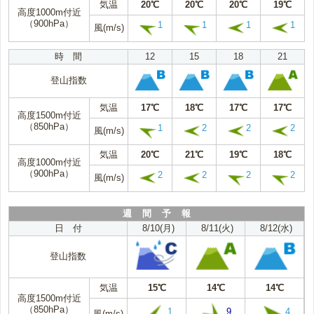
気温
20℃
20℃
20℃
19℃
高度1000m付近
（900hPa）
1
1
1
1
風(m/s)
時 間
12
15
18
21
登山指数
気温
17℃
18℃
17℃
17℃
高度1500m付近
（850hPa）
1
2
2
2
風(m/s)
気温
20℃
21℃
19℃
18℃
高度1000m付近
（900hPa）
2
2
2
2
風(m/s)
週 間 予 報
日 付
8/10(月)
8/11(火)
8/12(水)
登山指数
気温
15℃
14℃
14℃
高度1500m付近
（850hPa）
1
9
4
風(m/s)