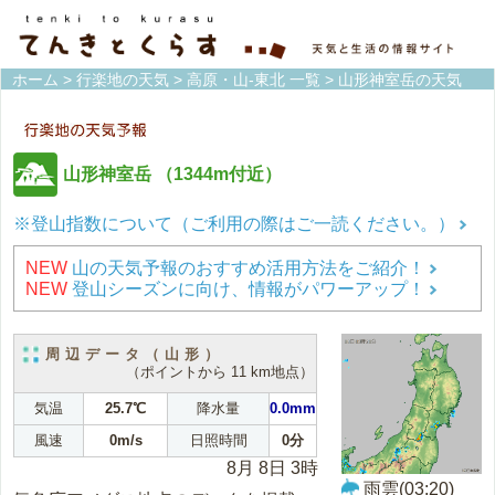
ホーム
>
行楽地の天気
>
高原・山-東北 一覧
> 山形神室岳の天気
山形神室岳
（1344m付近）
※登山指数について（ご利用の際はご一読ください。）
NEW
山の天気予報のおすすめ活用方法をご紹介！
NEW
登山シーズンに向け、情報がパワーアップ！
周辺データ（山形）
（ポイントから 11 km地点）
気温
25.7℃
降水量
0.0mm
風速
0m/s
日照時間
0分
8月 8日 3時
雨雲(03:20)