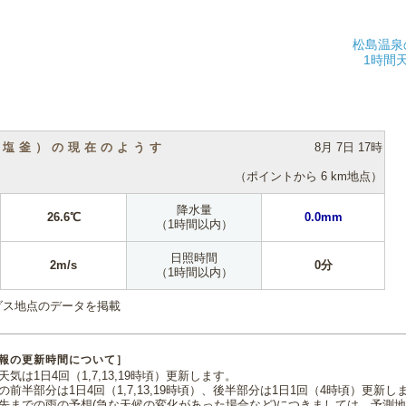
松島温泉
1時間
（塩釜）の現在のようす
8月 7日 17時
（ポイントから 6 km地点）
降水量
26.6℃
0.0mm
（1時間以内）
日照時間
2m/s
0分
（1時間以内）
ダス地点のデータを掲載
報の更新時間について］
気は1日4回（1,7,13,19時頃）更新します。
の前半部分は1日4回（1,7,13,19時頃）、後半部分は1日1回（4時頃）更新し
先までの雨の予想(急な天候の変化があった場合など)につきましては、予測