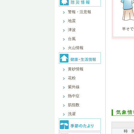
警報・注意報
地震
半そで
津波
台風
火山情報
黄砂情報
花粉
紫外線
熱中症
肌指数
気象情
洗濯
時 