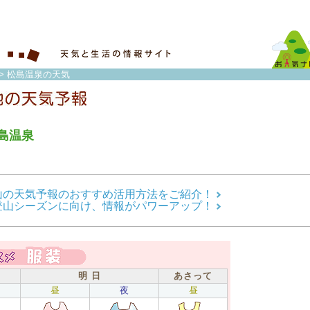
> 松島温泉の天気
島温泉
山の天気予報のおすすめ活用方法をご紹介！
登山シーズンに向け、情報がパワーアップ！
明 日
あさって
昼
夜
昼