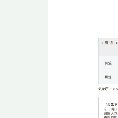
周辺
気温
風速
気象庁アメ
［天気予
今日明日天
週間天気
※数時間