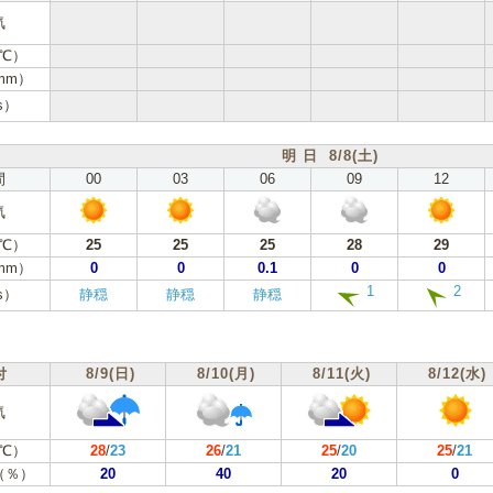
気
℃）
mm）
s）
明 日 8/8(土)
間
00
03
06
09
12
気
℃）
25
25
25
28
29
mm）
0
0
0.1
0
0
1
2
s）
静穏
静穏
静穏
付
8/9(日)
8/10(月)
8/11(火)
8/12(水)
気
℃）
28
/
23
26
/
21
25
/
20
25
/
21
（％）
20
40
20
0