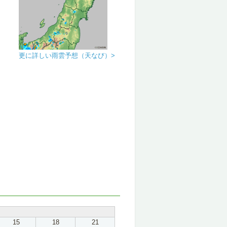
更に詳しい雨雲予想（天なび）>
15
18
21