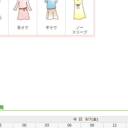
長そで
半そで
ノー
スリーブ
報
今 日 8/7(金)
間
00
03
06
09
12