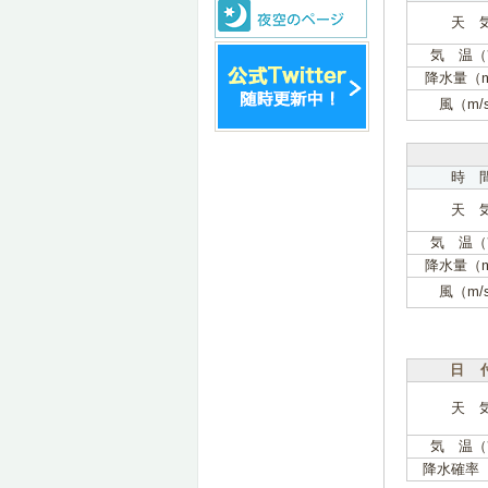
天 
気 温（
降水量（
風（m/
時 
天 
気 温（
降水量（
風（m/
日 
天 
気 温（
降水確率