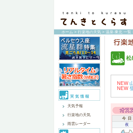
ホーム
>
行楽地の天気
>
温泉-東北 一覧
松
NEW
NEW
天気予報
行楽地の天気
今 日
雨雲レーダー
夜