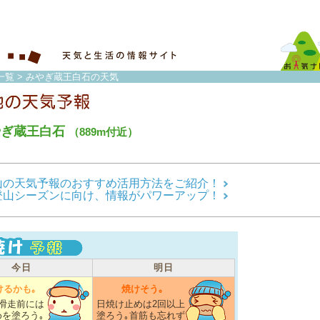
一覧
> みやぎ蔵王白石の天気
やぎ蔵王白石
（889m付近）
山の天気予報のおすすめ活用方法をご紹介！
登山シーズンに向け、情報がパワーアップ！
今日
明日
けるかも｡
焼けそう｡
滑走前には
日焼け止めは2回以上
を塗ろう｡
塗ろう｡首筋も忘れず