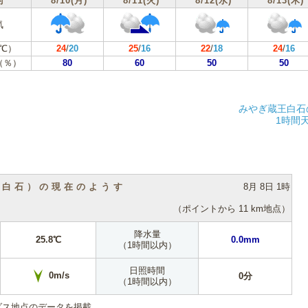
付
8/10(月)
8/11(火)
8/12(水)
8/13(木)
気
℃）
24
/
20
25
/
16
22
/
18
24
/
16
（％）
80
60
50
50
みやぎ蔵王白石
1時間
（白石）の現在のようす
8月 8日 1時
（ポイントから 11 km地点）
降水量
25.8℃
0.0mm
（1時間以内）
日照時間
0m/s
0分
（1時間以内）
ダス地点のデータを掲載