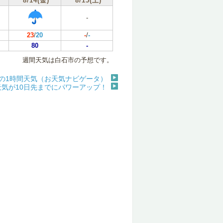
8/14(金)
8/15(土)
-
23
/
20
-
/
-
80
-
週間天気は白石市の予想です。
の1時間天気（お天気ナビゲータ）
天気が10日先までにパワーアップ！