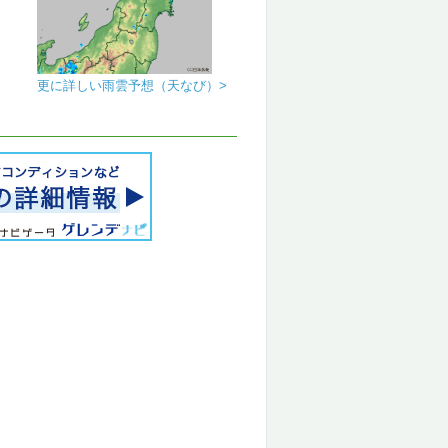
更に詳しい雨雲予想（天なび）>