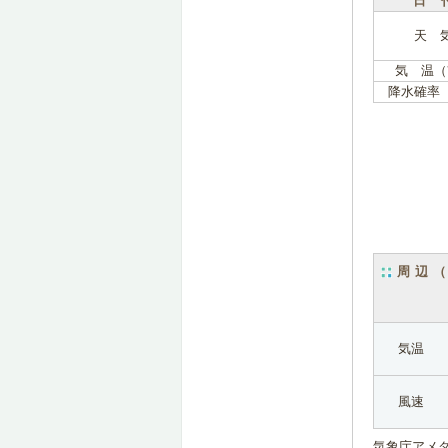
日 
天 
気 温（
降水確率
周辺
気温
風速
気象庁アメ