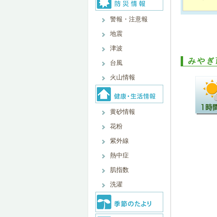
警報・注意報
地震
津波
みやぎ
台風
火山情報
黄砂情報
花粉
紫外線
熱中症
肌指数
洗濯