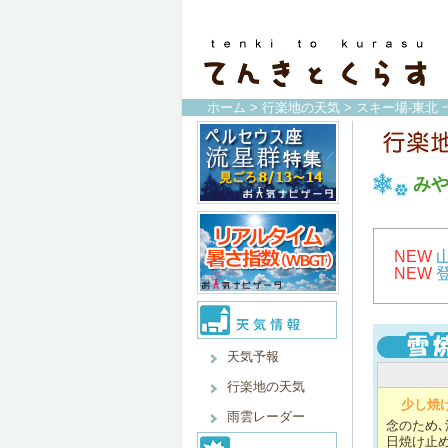
ホーム
>
行楽地の天気
>
スキー場-東北 
み
NEW
NEW
天気予報
行楽地の天気
少し焼
雨雲レーダー
念のため､
日焼け止め