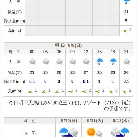
天 気
気温(℃)
21
降水量(mm)
5
1
風(m/s)
明 日 8/9(日)
時 間
00
03
06
09
12
15
18
21
天 気
気温(℃)
21
20
20
23
27
25
23
26
降水量(mm)
0.1
0
0
0
0.1
1
1
0.1
1
1
1
1
2
2
2
2
風(m/s)
今日明日天気はみやぎ蔵王えぼしリゾート（712m付近）
の予想です。
日 付
8/10(月)
8/11(火)
8/12(水)
天 気