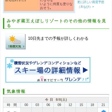
更に詳しい雨雲予想
いように何度も塗りな
（天なび）>
おそう｡
みやぎ蔵王えぼしリゾートのその他の情報を見
る
10日先までの予報が詳しくわかる
気象情報
今 日 8/8(土)
時 間
00
03
06
09
12
15
18
21