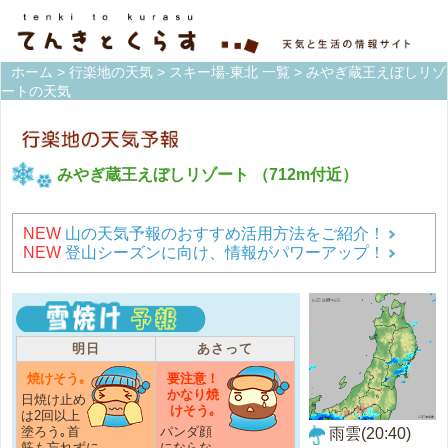
ホーム
>
行楽地の天気
>
スキー場-東北 一覧
> みやぎ蔵王えぼしリゾ
ートの天気
みやぎ蔵王えぼしリゾート
（712m付近）
NEW
山の天気予報のおすすめ活用方法をご紹介！
NEW
登山シーズンに向け、情報がパワーアップ！
明日
あさって
焼けそう｡
要注意！
かなり焼
日焼け止め
けそう｡
は2回以上
塗ろう｡首
パンダ顔
雨雲(20:40)
筋も忘れずに｡
にならな