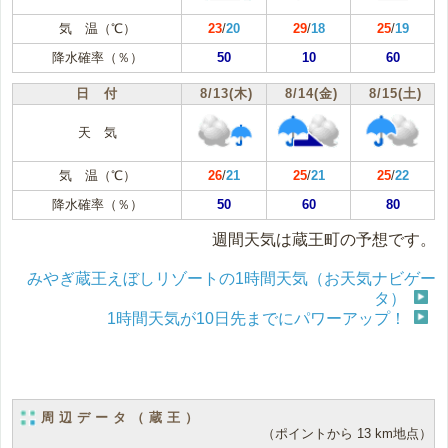
気 温（℃）
23
/
20
29
/
18
25
/
19
降水確率（％）
50
10
60
日 付
8/13(木)
8/14(金)
8/15(土)
天 気
気 温（℃）
26
/
21
25
/
21
25
/
22
降水確率（％）
50
60
80
週間天気は蔵王町の予想です。
みやぎ蔵王えぼしリゾートの1時間天気（お天気ナビゲー
タ）
1時間天気が10日先までにパワーアップ！
周辺データ（蔵王）
（ポイントから 13 km地点）