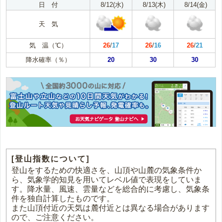
日 付
8/12(水)
8/13(木)
8/14(金)
天 気
気 温（℃）
26
/
17
26
/
16
26
/
21
降水確率（％）
20
30
30
[登山指数について]
登山をするための快適さを、山頂や山麓の気象条件か
ら、気象学的知見を用いてレベル値で表現をしていま
す。降水量、風速、雲量などを総合的に考慮し、気象条
件を独自計算したものです。
また山頂付近の天気は麓付近とは異なる場合があります
ので、ご注意ください。