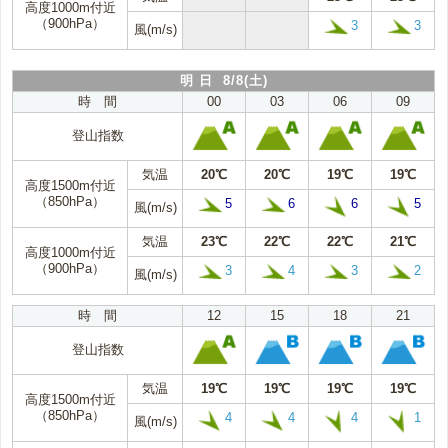
高度1000m付近
（900hPa）
3
3
風(m/s)
明 日 8/8(土)
時 間
00
03
06
09
登山指数
気温
20℃
20℃
19℃
19℃
高度1500m付近
（850hPa）
5
6
6
5
風(m/s)
気温
23℃
22℃
22℃
21℃
高度1000m付近
（900hPa）
3
4
3
2
風(m/s)
時 間
12
15
18
21
登山指数
気温
19℃
19℃
19℃
19℃
高度1500m付近
（850hPa）
4
4
4
1
風(m/s)