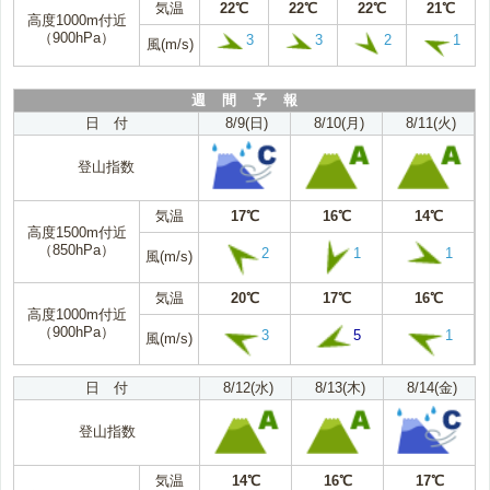
気温
22℃
22℃
22℃
21℃
高度1000m付近
（900hPa）
3
3
2
1
風(m/s)
週 間 予 報
日 付
8/9(日)
8/10(月)
8/11(火)
登山指数
気温
17℃
16℃
14℃
高度1500m付近
（850hPa）
2
1
1
風(m/s)
気温
20℃
17℃
16℃
高度1000m付近
（900hPa）
3
5
1
風(m/s)
日 付
8/12(水)
8/13(木)
8/14(金)
登山指数
気温
14℃
16℃
17℃