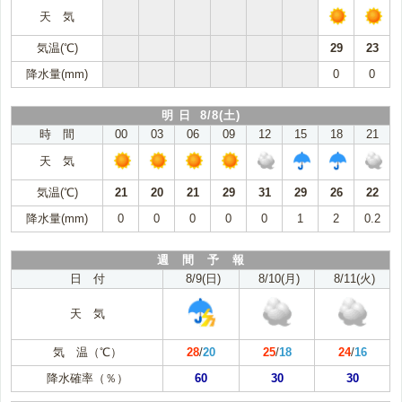
天 気
気温(℃)
29
23
降水量(mm)
0
0
明 日 8/8(土)
時 間
00
03
06
09
12
15
18
21
天 気
気温(℃)
21
20
21
29
31
29
26
22
降水量(mm)
0
0
0
0
0
1
2
0.2
週 間 予 報
日 付
8/9(日)
8/10(月)
8/11(火)
天 気
気 温（℃）
28
/
20
25
/
18
24
/
16
降水確率（％）
60
30
30