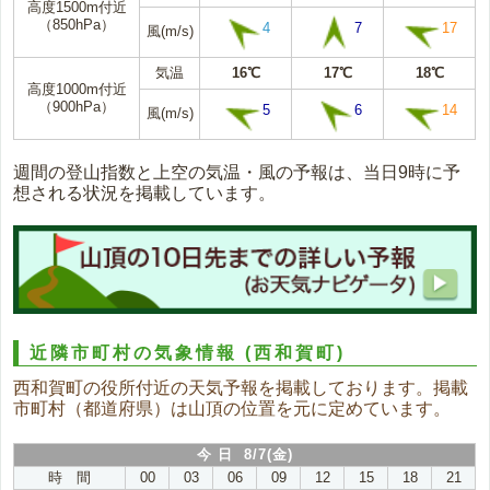
高度1500m付近
（850hPa）
4
7
17
風(m/s)
気温
16℃
17℃
18℃
高度1000m付近
（900hPa）
5
6
14
風(m/s)
週間の登山指数と上空の気温・風の予報は、当日9時に予
想される状況を掲載しています。
近隣市町村の気象情報
(西和賀町)
西和賀町の役所付近の天気予報を掲載しております。掲載
市町村（都道府県）は山頂の位置を元に定めています。
今 日 8/7(金)
時 間
00
03
06
09
12
15
18
21