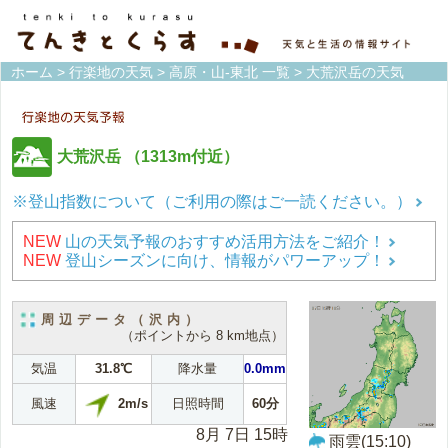
ホーム
>
行楽地の天気
>
高原・山-東北 一覧
> 大荒沢岳の天気
大荒沢岳
（1313m付近）
※登山指数について（ご利用の際はご一読ください。）
NEW
山の天気予報のおすすめ活用方法をご紹介！
NEW
登山シーズンに向け、情報がパワーアップ！
周辺データ（沢内）
（ポイントから 8 km地点）
気温
31.8℃
降水量
0.0mm
2m/s
風速
日照時間
60分
8月 7日 15時
雨雲(15:10)