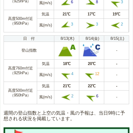
（925hPa）
6
8
3
風(m/s)
気温
21℃
17℃
19℃
高度500m付近
（950hPa）
3
3
2
風(m/s)
日 付
8/13(木)
8/14(金)
8/15(土)
登山指数
-
気温
18℃
20℃
-
高度760m付近
（925hPa）
4
12
風(m/s)
-
気温
21℃
22℃
-
高度500m付近
（950hPa）
2
6
風(m/s)
-
週間の登山指数と上空の気温・風の予報は、当日9時に予
想される状況を掲載しています。