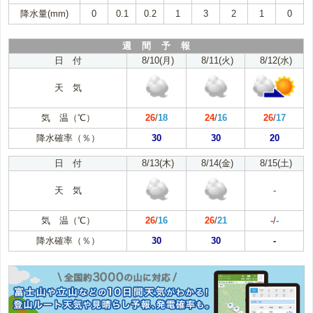
降水量(mm)
0
0.1
0.2
1
3
2
1
0
週 間 予 報
日 付
8/10(月)
8/11(火)
8/12(水)
天 気
気 温（℃）
26
/
18
24
/
16
26
/
17
降水確率（％）
30
30
20
日 付
8/13(木)
8/14(金)
8/15(土)
天 気
-
気 温（℃）
26
/
16
26
/
21
-
/
-
降水確率（％）
30
30
-