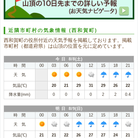
近隣市町村の気象情報
(西和賀町)
西和賀町の役所付近の天気予報を掲載しております。掲載
市町村（都道府県）は山頂の位置を元に定めています。
今 日 8/8(土)
時 間
00
03
06
09
12
15
18
21
天 気
気温(℃)
20
21
29
31
29
26
22
降水量(mm)
0
0
0
0
2
2
0.4
明 日 8/9(日)
時 間
00
03
06
09
12
15
18
21
天 気
気温(℃)
21
21
22
26
27
27
24
21