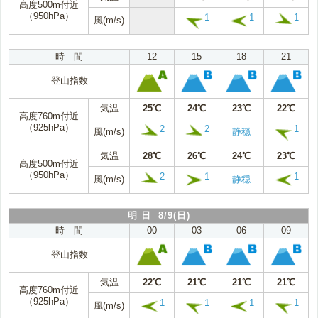
高度500m付近
（950hPa）
1
1
1
風(m/s)
時 間
12
15
18
21
登山指数
気温
25℃
24℃
23℃
22℃
高度760m付近
（925hPa）
2
2
1
風(m/s)
静穏
気温
28℃
26℃
24℃
23℃
高度500m付近
（950hPa）
2
1
1
風(m/s)
静穏
明 日 8/9(日)
時 間
00
03
06
09
登山指数
気温
22℃
21℃
21℃
21℃
高度760m付近
（925hPa）
1
1
1
1
風(m/s)