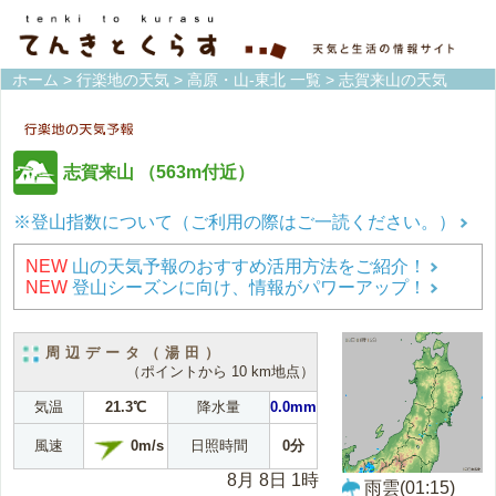
ホーム
>
行楽地の天気
>
高原・山-東北 一覧
> 志賀来山の天気
志賀来山
（563m付近）
※登山指数について（ご利用の際はご一読ください。）
NEW
山の天気予報のおすすめ活用方法をご紹介！
NEW
登山シーズンに向け、情報がパワーアップ！
周辺データ（湯田）
（ポイントから 10 km地点）
気温
21.3℃
降水量
0.0mm
0m/s
風速
日照時間
0分
8月 8日 1時
雨雲(01:15)