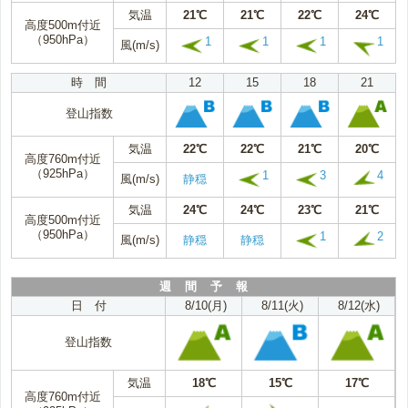
気温
21℃
21℃
22℃
24℃
高度500m付近
（950hPa）
1
1
1
1
風(m/s)
時 間
12
15
18
21
登山指数
気温
22℃
22℃
21℃
20℃
高度760m付近
（925hPa）
1
3
4
風(m/s)
静穏
気温
24℃
24℃
23℃
21℃
高度500m付近
（950hPa）
1
2
風(m/s)
静穏
静穏
週 間 予 報
日 付
8/10(月)
8/11(火)
8/12(水)
登山指数
気温
18℃
15℃
17℃
高度760m付近