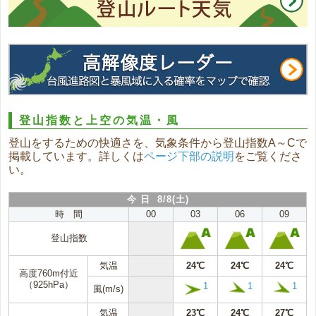
登山指数と上空の気温・風
登山をするための快適さを、気象条件から登山指数A～Cで
掲載しています。詳しくは
ページ下部の説明
をご覧くださ
い。
今 日 8/8(土)
時 間
00
03
06
09
登山指数
気温
24℃
24℃
24℃
高度760m付近
（925hPa）
1
1
1
風(m/s)
気温
23℃
24℃
27℃