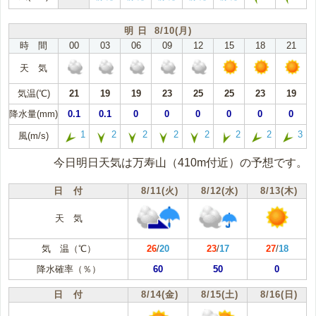
明 日 8/10(月)
時 間
00
03
06
09
12
15
18
21
天 気
気温(℃)
21
19
19
23
25
25
23
19
降水量(mm)
0.1
0.1
0
0
0
0
0
0
1
2
2
2
2
2
2
3
風(m/s)
今日明日天気は万寿山（410m付近）の予想です。
日 付
8/11(火)
8/12(水)
8/13(木)
天 気
気 温（℃）
26
/
20
23
/
17
27
/
18
降水確率（％）
60
50
0
日 付
8/14(金)
8/15(土)
8/16(日)