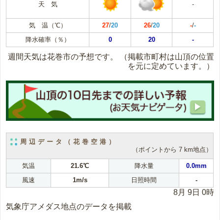
天 気
-
気 温（℃）
27
/
20
26
/
20
-
/
-
降水確率（％）
0
20
-
週間天気は花巻市の予想です。
（掲載市町村は山頂の位置
を元に定めています。）
周辺データ（花巻空港）
（ポイントから 7 km地点）
気温
21.6℃
降水量
0.0mm
風速
1m/s
日照時間
-
8月 9日 0時
気象庁アメダス地点のデータを掲載