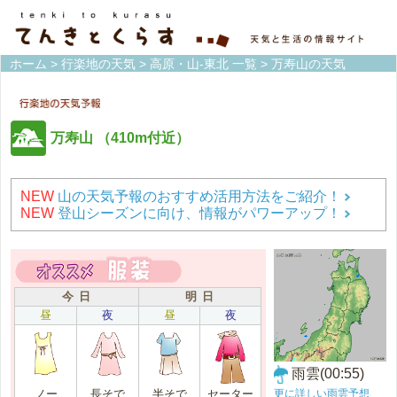
ホーム
>
行楽地の天気
>
高原・山-東北 一覧
> 万寿山の天気
万寿山
（410m付近）
NEW
山の天気予報のおすすめ活用方法をご紹介！
NEW
登山シーズンに向け、情報がパワーアップ！
今 日
明 日
昼
夜
昼
夜
雨雲(00:55)
更に詳しい雨雲予想
ノー
長そで
半そで
セーター