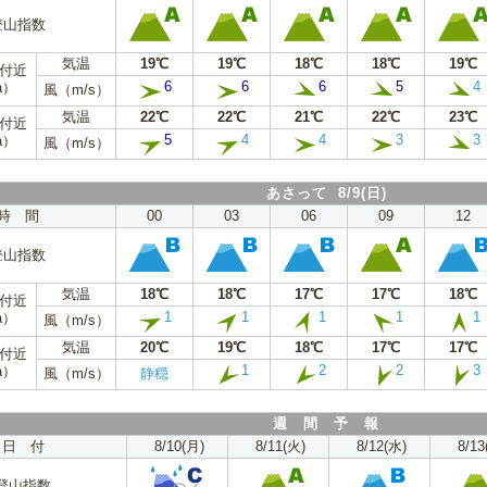
登山指数
気温
19℃
19℃
18℃
18℃
19℃
m付近
6
6
6
5
4
a）
風（m/s）
気温
22℃
22℃
21℃
22℃
23℃
m付近
5
4
4
3
3
a）
風（m/s）
あさって 8/9(日)
時 間
00
03
06
09
12
登山指数
気温
18℃
18℃
17℃
17℃
18℃
m付近
1
1
1
1
1
a）
風（m/s）
気温
20℃
19℃
18℃
17℃
17℃
m付近
1
2
2
3
a）
風（m/s）
静穏
週 間 予 報
日 付
8/10(月)
8/11(火)
8/12(水)
8/13
登山指数