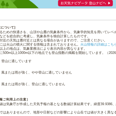
数について]
るための快適さを、山頂や山麓の気象条件から、気象学的知見を用いてレベ
などを総合的に考慮し、気象条件を独自計算したものです。
付近の天気は麓付近とは異なる場合がありますので、ご注意ください。
には火山の噴火に関する情報は含まれておりません。
火山情報の詳細はこち
0m以上の地点は、気象業務法により表示内容が異なります。
に500m以上1000m以下の地点でも登山指数の掲載を開始しています。（2026.0
登山に適しています
風または雨が強く、やや登山に適していません
風または雨が強く、登山に適していません
報ご利用上の注意］
値は気象庁が作成した天気予報の基となる数値計算結果です。緯度39.9386、経
ではありませんので、地形や日射などの影響により山岳では値が大きく異な