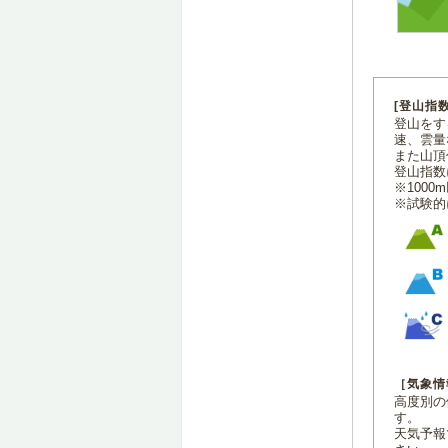
[登山指
登山をす
速、雲量
また山頂
登山指数
※100
※試験的
［気象情
高度別の
す。
天気予報