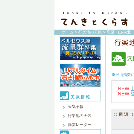
ホーム
>
行楽地の天気
>
高原・山-東北 
穴
※登山指数
NEW
NEW
天気予報
周辺
行楽地の天気
雨雲レーダー