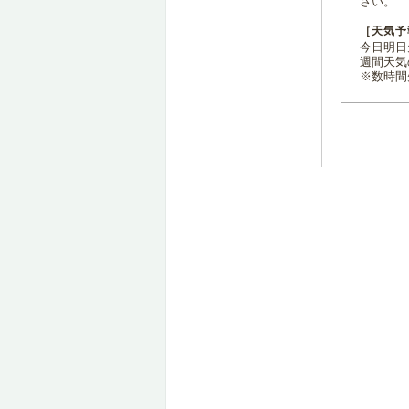
さい。
［天気予
今日明日天
週間天気
※数時間