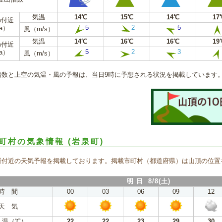
気温
14℃
15℃
14℃
17
m付近
5
2
5
a）
風（m/s）
気温
14℃
16℃
16℃
19
m付近
5
2
3
a）
風（m/s）
指数と上空の気温・風の予報は、当日9時に予想される状況を掲載しています
町村の気象情報
(岩泉町)
所付近の天気予報を掲載しております。掲載市町村（都道府県）は山頂の位置
明 日 8/8(土)
時 間
00
03
06
09
12
天 気
 温（℃）
22
22
23
29
30