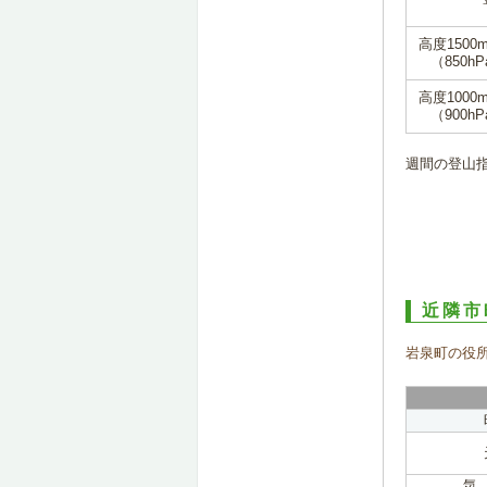
高度1500
（850hP
高度1000
（900hP
週間の登山
近隣市
岩泉町の役
気