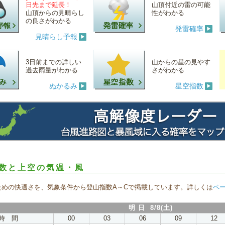
日先まで延長！
山頂付近の雷の可能
山頂からの見晴らし
性がわかる
の良さがわかる
発雷確率
見晴らし予報
3日前までの詳しい
山からの星の見やす
過去雨量がわかる
さがわかる
ぬかるみ
星空指数
数と上空の気温・風
ための快適さを、気象条件から登山指数A～Cで掲載しています。詳しくは
ペ
明 日 8/8(土)
時 間
00
03
06
09
12