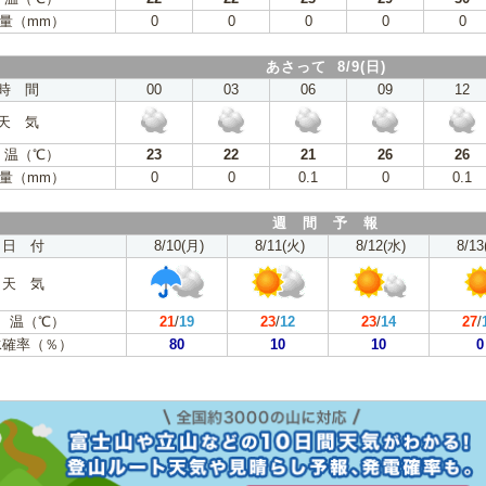
量（mm）
0
0
0
0
0
あさって 8/9(日)
時 間
00
03
06
09
12
天 気
 温（℃）
23
22
21
26
26
量（mm）
0
0
0.1
0
0.1
週 間 予 報
日 付
8/10(月)
8/11(火)
8/12(水)
8/13
天 気
 温（℃）
21
/
19
23
/
12
23
/
14
27
/
水確率（％）
80
10
10
0