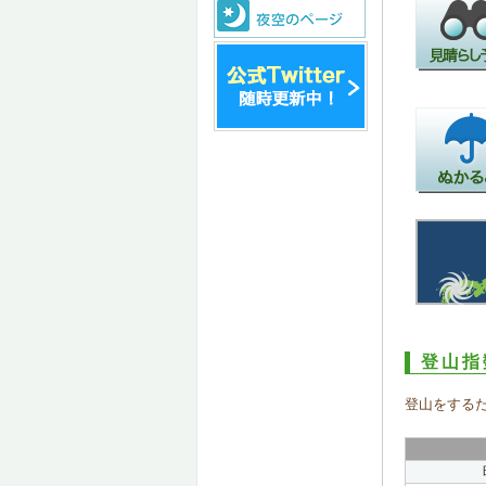
登山指
登山をする