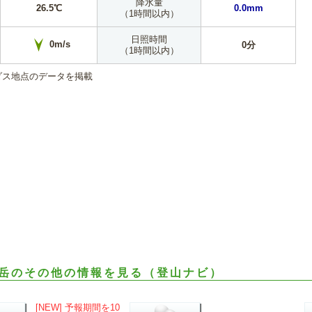
降水量
26.5℃
0.0mm
（1時間以内）
日照時間
0m/s
0分
（1時間以内）
ダス地点のデータを掲載
岳のその他の情報を見る（登山ナビ）
[NEW] 予報期間を10