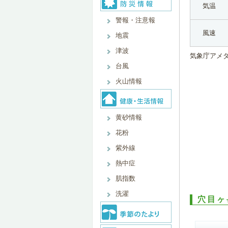
気温
警報・注意報
風速
地震
津波
気象庁アメ
台風
火山情報
黄砂情報
花粉
紫外線
熱中症
肌指数
洗濯
穴目ヶ