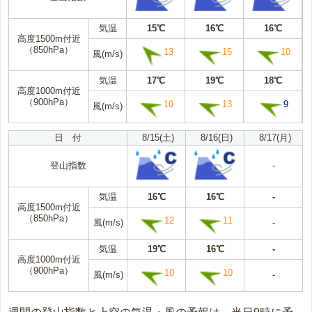
気温
15℃
16℃
16℃
高度1500m付近
（850hPa）
13
15
10
風(m/s)
気温
17℃
19℃
18℃
高度1000m付近
（900hPa）
10
13
9
風(m/s)
日 付
8/15(土)
8/16(日)
8/17(月)
登山指数
-
気温
16℃
16℃
-
高度1500m付近
（850hPa）
12
11
風(m/s)
-
気温
19℃
16℃
-
高度1000m付近
（900hPa）
10
10
風(m/s)
-