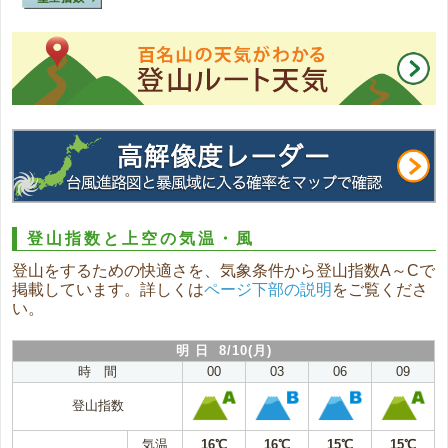
登山指数と上空の気温・風
登山をするための快適さを、気象条件から登山指数A～Cで
掲載しています。詳しくは
ページ下部の説明
をご覧くださ
い。
明 日 8/10(月)
時 間
00
03
06
09
登山指数
気温
16℃
16℃
15℃
15℃