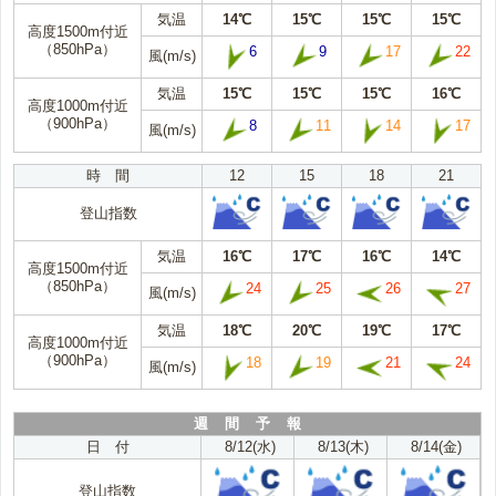
気温
14℃
15℃
15℃
15℃
高度1500m付近
（850hPa）
6
9
17
22
風(m/s)
気温
15℃
15℃
15℃
16℃
高度1000m付近
（900hPa）
8
11
14
17
風(m/s)
時 間
12
15
18
21
登山指数
気温
16℃
17℃
16℃
14℃
高度1500m付近
（850hPa）
24
25
26
27
風(m/s)
気温
18℃
20℃
19℃
17℃
高度1000m付近
（900hPa）
18
19
21
24
風(m/s)
週 間 予 報
日 付
8/12(水)
8/13(木)
8/14(金)
登山指数