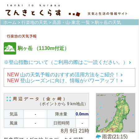
ホーム
>
行楽地の天気
>
高原・山-東北 一覧
> 駒ヶ岳の天気
駒ヶ岳
（1130m付近）
※登山指数について（ご利用の際はご一読ください。）
NEW
山の天気予報のおすすめ活用方法をご紹介！
NEW
登山シーズンに向け、情報がパワーアップ！
周辺データ（金ヶ崎）
（ポイントから 9 km地点）
気温
-
降水量
0.0mm
風速
-
日照時間
-
8月 9日 21時
雨雲(21:15)