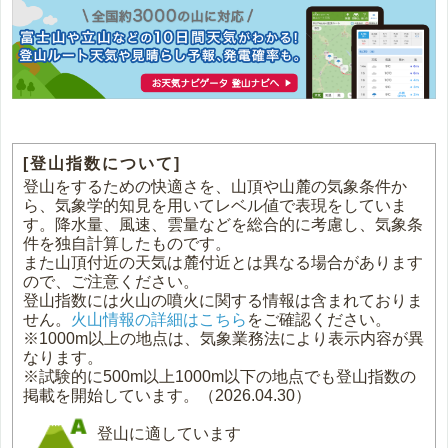
[登山指数について]
登山をするための快適さを、山頂や山麓の気象条件か
ら、気象学的知見を用いてレベル値で表現をしていま
す。降水量、風速、雲量などを総合的に考慮し、気象条
件を独自計算したものです。
また山頂付近の天気は麓付近とは異なる場合があります
ので、ご注意ください。
登山指数には火山の噴火に関する情報は含まれておりま
せん。
火山情報の詳細はこちら
をご確認ください。
※1000m以上の地点は、気象業務法により表示内容が異
なります。
※試験的に500m以上1000m以下の地点でも登山指数の
掲載を開始しています。（2026.04.30）
登山に適しています