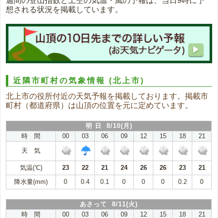
週間の登山指数と上空の気温・風の予報は、当日9時に予
想される状況を掲載しています。
近隣市町村の気象情報
(北上市)
北上市の役所付近の天気予報を掲載しております。掲載市
町村（都道府県）は山頂の位置を元に定めています。
明 日 8/10(月)
時 間
00
03
06
09
12
15
18
21
天 気
気温(℃)
23
22
21
24
26
26
23
21
降水量(mm)
0
0.4
0.1
0
0
0
0.2
0
あさって 8/11(火)
時 間
00
03
06
09
12
15
18
21