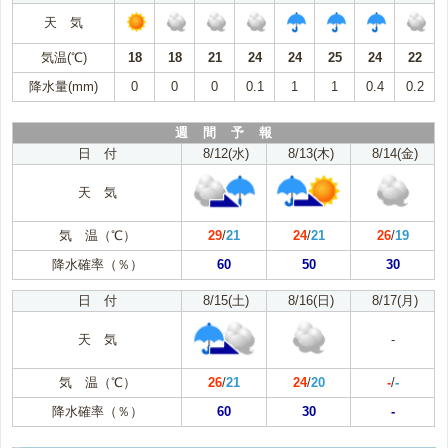
天 気
気温(℃)
18
18
21
24
24
25
24
22
降水量(mm)
0
0
0
0.1
1
1
0.4
0.2
週 間 予 報
日 付
8/12(水)
8/13(木)
8/14(金)
天 気
気 温（℃）
29
/
21
24
/
21
26
/
19
降水確率（％）
60
50
30
日 付
8/15(土)
8/16(日)
8/17(月)
天 気
-
気 温（℃）
26
/
21
24
/
20
-
/
-
降水確率（％）
60
30
-