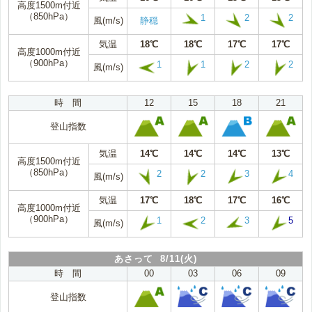
高度1500m付近
（850hPa）
1
2
2
風(m/s)
静穏
気温
18℃
18℃
17℃
17℃
高度1000m付近
（900hPa）
1
1
2
2
風(m/s)
時 間
12
15
18
21
登山指数
気温
14℃
14℃
14℃
13℃
高度1500m付近
（850hPa）
2
2
3
4
風(m/s)
気温
17℃
18℃
17℃
16℃
高度1000m付近
（900hPa）
1
2
3
5
風(m/s)
あさって 8/11(火)
時 間
00
03
06
09
登山指数