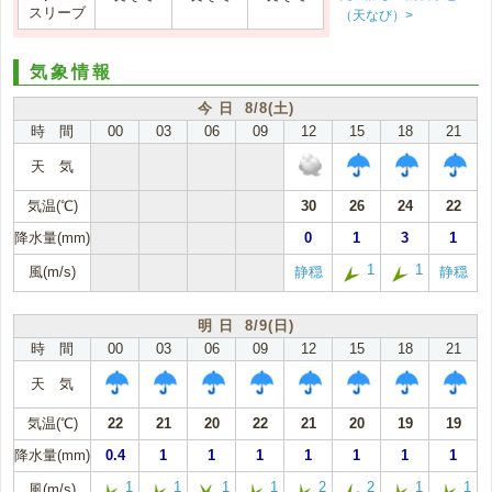
スリーブ
（天なび）>
気象情報
今 日 8/8(土)
時 間
00
03
06
09
12
15
18
21
天 気
気温(℃)
30
26
24
22
降水量(mm)
0
1
3
1
1
1
風(m/s)
静穏
静穏
明 日 8/9(日)
時 間
00
03
06
09
12
15
18
21
天 気
気温(℃)
22
21
20
22
21
20
19
19
降水量(mm)
0.4
1
1
1
1
1
1
1
1
1
1
1
2
2
1
1
風(m/s)