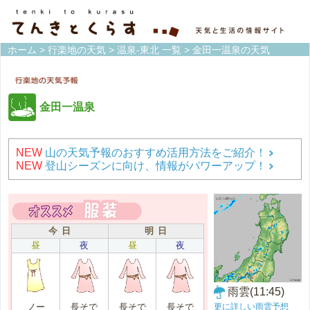
ホーム
>
行楽地の天気
>
温泉-東北 一覧
> 金田一温泉の天気
金田一温泉
NEW
山の天気予報のおすすめ活用方法をご紹介！
NEW
登山シーズンに向け、情報がパワーアップ！
今 日
明 日
昼
夜
昼
夜
雨雲(11:45)
更に詳しい雨雲予想
ノー
長そで
長そで
長そで