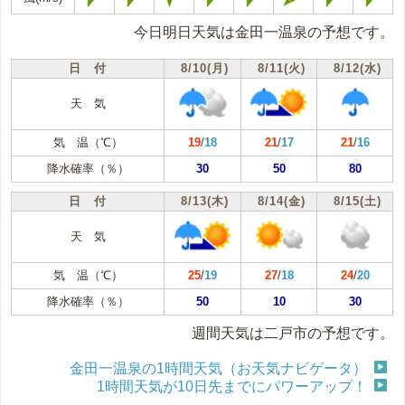
今日明日天気は金田一温泉の予想です。
日 付
8/10(月)
8/11(火)
8/12(水)
天 気
気 温（℃）
19
/
18
21
/
17
21
/
16
降水確率（％）
30
50
80
日 付
8/13(木)
8/14(金)
8/15(土)
天 気
気 温（℃）
25
/
19
27
/
18
24
/
20
降水確率（％）
50
10
30
週間天気は二戸市の予想です。
金田一温泉の1時間天気（お天気ナビゲータ）
1時間天気が10日先までにパワーアップ！