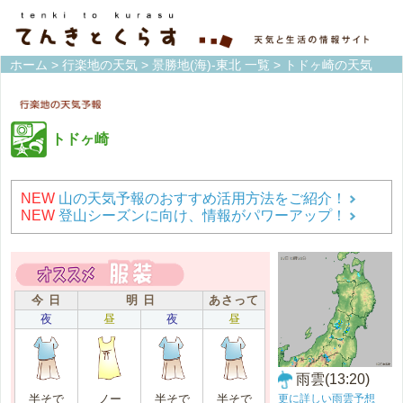
ホーム
>
行楽地の天気
>
景勝地(海)-東北 一覧
> トドヶ崎の天気
トドヶ崎
NEW
山の天気予報のおすすめ活用方法をご紹介！
NEW
登山シーズンに向け、情報がパワーアップ！
今 日
明 日
あさって
夜
昼
夜
昼
雨雲(13:20)
更に詳しい雨雲予想
半そで
ノー
半そで
半そで