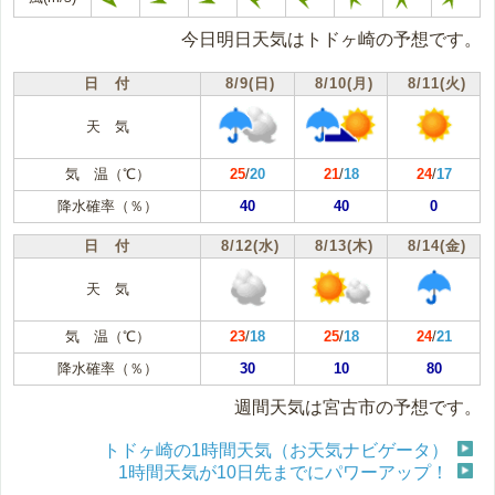
今日明日天気はトドヶ崎の予想です。
日 付
8/9(日)
8/10(月)
8/11(火)
天 気
気 温（℃）
25
/
20
21
/
18
24
/
17
降水確率（％）
40
40
0
日 付
8/12(水)
8/13(木)
8/14(金)
天 気
気 温（℃）
23
/
18
25
/
18
24
/
21
降水確率（％）
30
10
80
週間天気は宮古市の予想です。
トドヶ崎の1時間天気（お天気ナビゲータ）
1時間天気が10日先までにパワーアップ！