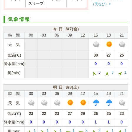
スリーブ
（天なび）>
気象情報
今 日 8/7(金)
時 間
00
03
06
09
12
15
18
21
天 気
気温(℃)
30
27
25
降水量(mm)
0
0
0
5
3
1
風(m/s)
明 日 8/8(土)
時 間
00
03
06
09
12
15
18
21
天 気
気温(℃)
23
22
23
27
29
26
25
23
降水量(mm)
0
0
0
0
0
1
1
0
1
1
1
1
3
2
1
1
風(m/s)