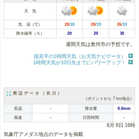
天 気
気 温（℃）
28
/
18
28
/
19
26
/
19
降水確率（％）
20
20
30
週間天気は奥州市の予想です。
国見平の1時間天気（お天気ナビゲータ）
1時間天気が10日先までにパワーアップ！
周辺データ（衣川）
（ポイントから 7 km地点）
気温
-
降水量
0.0mm
風速
-
日照時間
-
8月 8日 16時
気象庁アメダス地点のデータを掲載