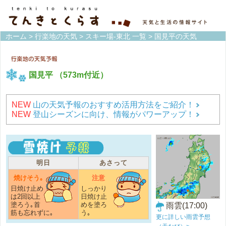
ホーム
>
行楽地の天気
>
スキー場-東北 一覧
> 国見平の天気
国見平
（573m付近）
NEW
山の天気予報のおすすめ活用方法をご紹介！
NEW
登山シーズンに向け、情報がパワーアップ！
明日
あさって
焼けそう｡
注意
日焼け止め
しっかり
は2回以上
日焼け止
塗ろう｡首
めを塗ろ
雨雲(17:00)
筋も忘れずに｡
う｡
更に詳しい雨雲予想