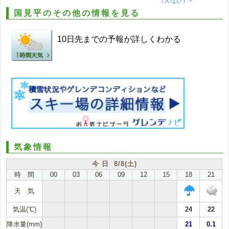
（天なび）>
国見平のその他の情報を見る
10日先までの予報が詳しくわかる
気象情報
今 日 8/8(土)
時 間
00
03
06
09
12
15
18
21
天 気
気温(℃)
24
22
降水量(mm)
21
0.1