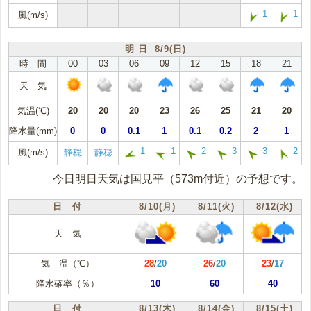
1
1
風(m/s)
明 日 8/9(日)
時 間
00
03
06
09
12
15
18
21
天 気
気温(℃)
20
20
20
23
26
25
21
20
降水量(mm)
0
0
0.1
1
0.1
0.2
2
1
1
1
2
3
3
2
風(m/s)
静穏
静穏
今日明日天気は国見平（573m付近）の予想です。
日 付
8/10(月)
8/11(火)
8/12(水)
天 気
気 温（℃）
28
/
20
26
/
20
23
/
17
降水確率（％）
10
60
40
日 付
8/13(木)
8/14(金)
8/15(土)