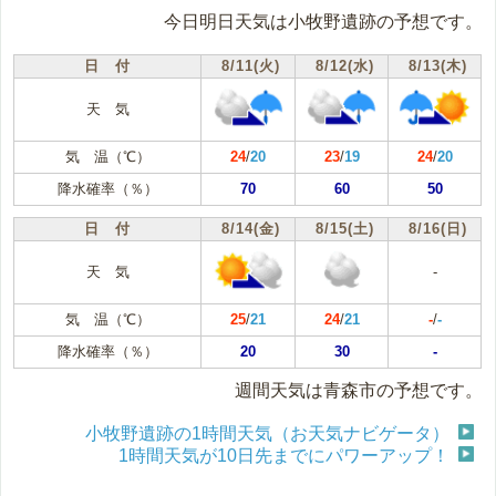
今日明日天気は小牧野遺跡の予想です。
日 付
8/11(火)
8/12(水)
8/13(木)
天 気
気 温（℃）
24
/
20
23
/
19
24
/
20
降水確率（％）
70
60
50
日 付
8/14(金)
8/15(土)
8/16(日)
天 気
-
気 温（℃）
25
/
21
24
/
21
-
/
-
降水確率（％）
20
30
-
週間天気は青森市の予想です。
小牧野遺跡の1時間天気（お天気ナビゲータ）
1時間天気が10日先までにパワーアップ！