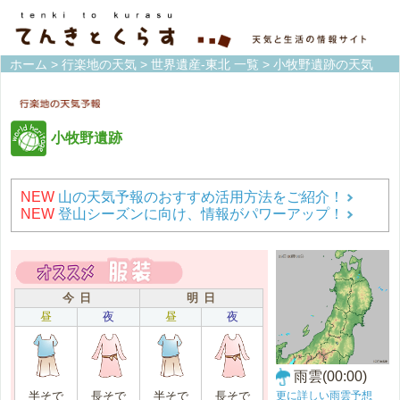
ホーム
>
行楽地の天気
>
世界遺産-東北 一覧
> 小牧野遺跡の天気
小牧野遺跡
NEW
山の天気予報のおすすめ活用方法をご紹介！
NEW
登山シーズンに向け、情報がパワーアップ！
今 日
明 日
昼
夜
昼
夜
雨雲(00:00)
更に詳しい雨雲予想
半そで
長そで
半そで
長そで