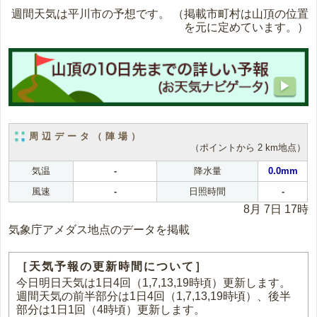
週間天気は平川市の予想です。
（掲載市町村は山頂の位置
を元に定めています。）
周辺データ（陣場）
（ポイントから 2 km地点）
気温
-
降水量
0.0mm
風速
-
日照時間
-
8月 7日 17時
気象庁アメダス地点のデータを掲載
［天気予報の更新時間について］
今日明日天気は1日4回（1,7,13,19時頃）更新します。
週間天気の前半部分は1日4回（1,7,13,19時頃）、後半
部分は1日1回（4時頃）更新します。