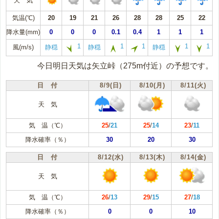
天 気
気温(℃)
20
19
21
26
28
28
25
22
降水量(mm)
0
0
0
0.1
0.4
1
1
1
1
1
1
1
1
風(m/s)
静穏
静穏
静穏
今日明日天気は矢立峠（275m付近）の予想です。
日 付
8/9(日)
8/10(月)
8/11(火)
天 気
気 温（℃）
25
/
21
25
/
14
23
/
11
降水確率（％）
30
20
30
日 付
8/12(水)
8/13(木)
8/14(金)
天 気
気 温（℃）
26
/
13
29
/
15
27
/
18
降水確率（％）
0
0
10