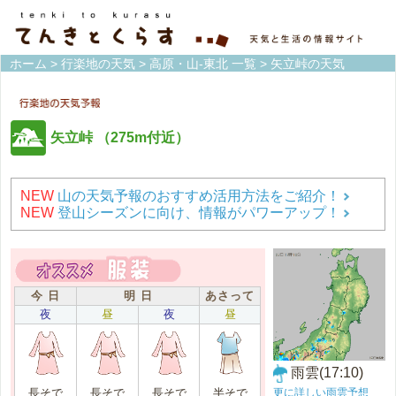
ホーム
>
行楽地の天気
>
高原・山-東北 一覧
> 矢立峠の天気
矢立峠
（275m付近）
NEW
山の天気予報のおすすめ活用方法をご紹介！
NEW
登山シーズンに向け、情報がパワーアップ！
今 日
明 日
あさって
夜
昼
夜
昼
雨雲(17:10)
更に詳しい雨雲予想
長そで
長そで
長そで
半そで