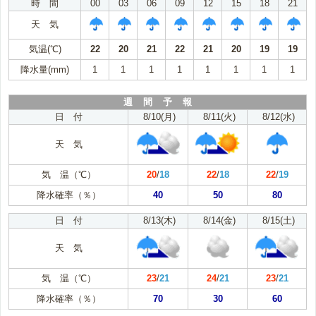
時 間
00
03
06
09
12
15
18
21
天 気
気温(℃)
22
20
21
22
21
20
19
19
降水量(mm)
1
1
1
1
1
1
1
1
週 間 予 報
日 付
8/10(月)
8/11(火)
8/12(水)
天 気
気 温（℃）
20
/
18
22
/
18
22
/
19
降水確率（％）
40
50
80
日 付
8/13(木)
8/14(金)
8/15(土)
天 気
気 温（℃）
23
/
21
24
/
21
23
/
21
降水確率（％）
70
30
60