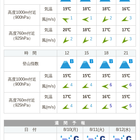
気温
19℃
18℃
18℃
16℃
高度1000m付近
（900hPa）
1
1
2
3
風(m/s)
気温
20℃
18℃
17℃
17℃
高度760m付近
（925hPa）
2
2
3
3
風(m/s)
時 間
12
15
18
21
登山指数
気温
15℃
15℃
15℃
15℃
高度1000m付近
（900hPa）
4
4
6
6
風(m/s)
気温
17℃
16℃
16℃
15℃
高度760m付近
（925hPa）
4
4
5
5
風(m/s)
週 間 予 報
日 付
8/10(月)
8/11(火)
8/12(水)