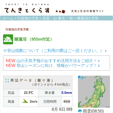
ホーム
>
行楽地の天気
>
高原・山-東北 一覧
> 睡蓮沼の天気
睡蓮沼
（955m付近）
※登山指数について（ご利用の際はご一読ください。）
NEW
山の天気予報のおすすめ活用方法をご紹介！
NEW
登山シーズンに向け、情報がパワーアップ！
周辺データ（酸ケ湯）
（ポイントから 4 km地点）
気温
22.9℃
降水量
0.0mm
2m/s
風速
日照時間
60分
8月 8日 8時
雨雲(08:50)