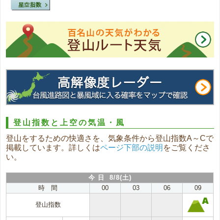
登山指数と上空の気温・風
登山をするための快適さを、気象条件から登山指数A～Cで
掲載しています。詳しくは
ページ下部の説明
をご覧くださ
い。
今 日 8/8(土)
時 間
00
03
06
09
登山指数