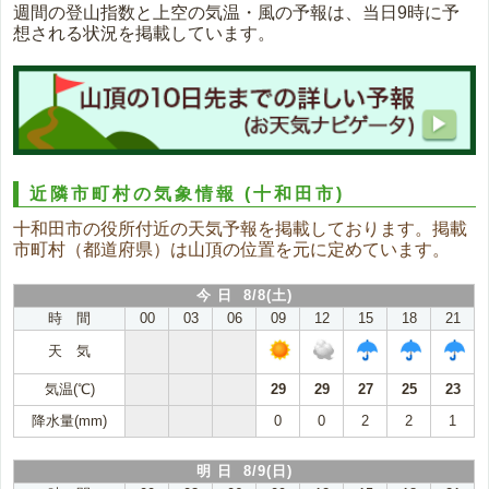
週間の登山指数と上空の気温・風の予報は、当日9時に予
想される状況を掲載しています。
近隣市町村の気象情報
(十和田市)
十和田市の役所付近の天気予報を掲載しております。掲載
市町村（都道府県）は山頂の位置を元に定めています。
今 日 8/8(土)
時 間
00
03
06
09
12
15
18
21
天 気
気温(℃)
29
29
27
25
23
降水量(mm)
0
0
2
2
1
明 日 8/9(日)