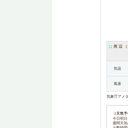
周辺
気温
風速
気象庁アメ
［天気予
今日明日天
週間天気
※数時間