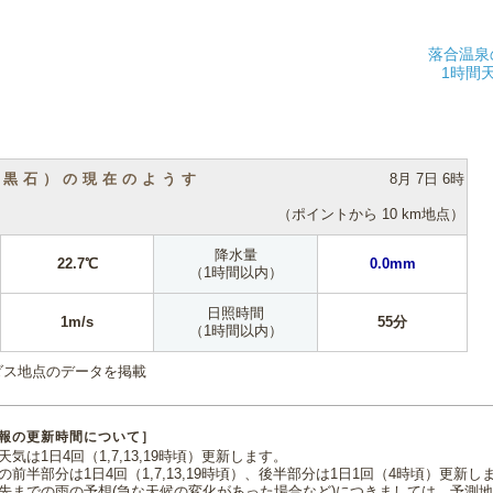
落合温泉
1時間
（黒石）の現在のようす
8月 7日 6時
（ポイントから 10 km地点）
降水量
22.7℃
0.0mm
（1時間以内）
日照時間
1m/s
55分
（1時間以内）
ダス地点のデータを掲載
報の更新時間について］
気は1日4回（1,7,13,19時頃）更新します。
の前半部分は1日4回（1,7,13,19時頃）、後半部分は1日1回（4時頃）更新し
先までの雨の予想(急な天候の変化があった場合など)につきましては、予測