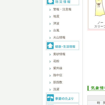
警報・注意報
地震
ノー
津波
スリー
台風
火山情報
黄砂情報
花粉
紫外線
熱中症
肌指数
気象情
洗濯
時 