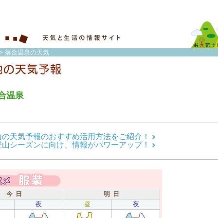
> 落合温泉の天気
合温泉
山の天気予報のおすすめ活用方法をご紹介！
登山シーズンに向け、情報がパワーアップ！
今 日
明 日
夜
昼
夜