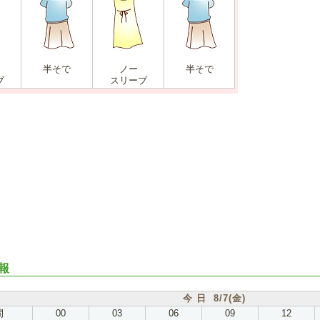
半そで
ノー
半そで
ブ
スリーブ
報
今 日 8/7(金)
間
00
03
06
09
12