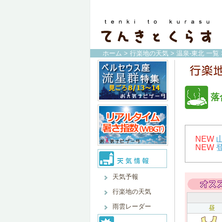
ホーム
>
行楽地の天気
>
温泉-東北 一覧
落
NEW
NEW
天気予報
行楽地の天気
雨雲レーダー
昼