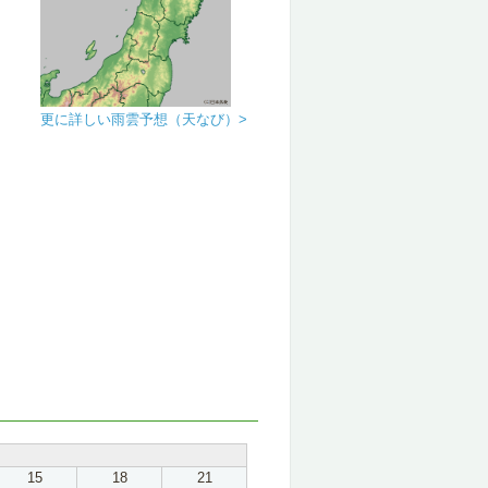
更に詳しい雨雲予想（天なび）>
15
18
21