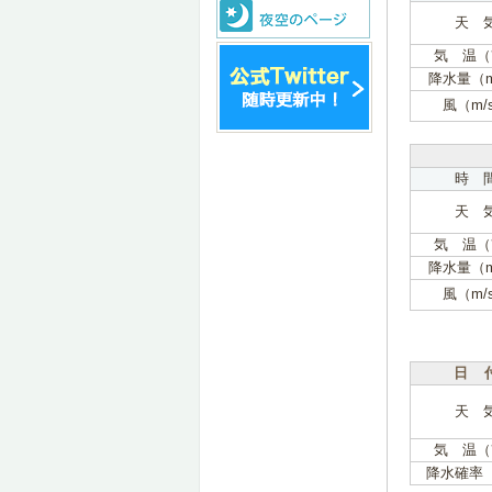
天 
気 温（
降水量（
風（m/
時 
天 
気 温（
降水量（
風（m/
日 
天 
気 温（
降水確率