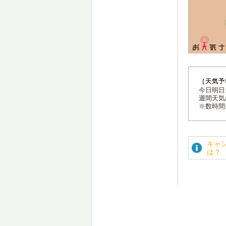
［天気予
今日明日天
週間天気
※数時間
キャ
は？