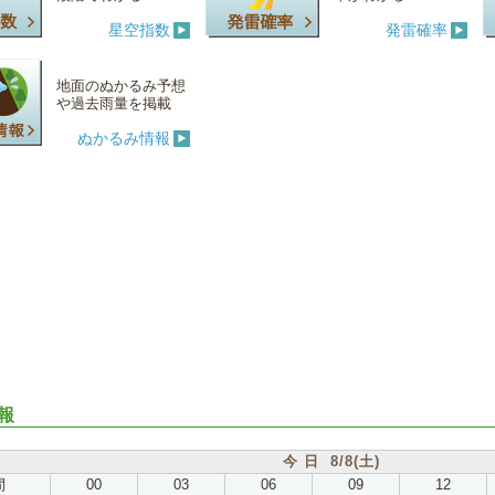
星空指数
発雷確率
地面のぬかるみ予想
や過去雨量を掲載
ぬかるみ情報
報
今 日 8/8(土)
間
00
03
06
09
12