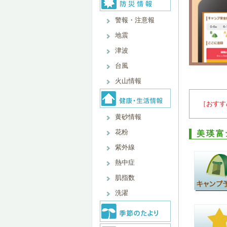
警報・注意報
地震
津波
台風
火山情報
［おすす
黄砂情報
花粉
美瑛富
紫外線
熱中症
肌指数
洗濯