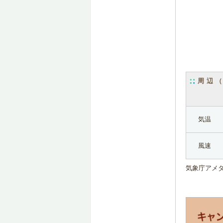
周辺
気温
風速
気象庁アメ