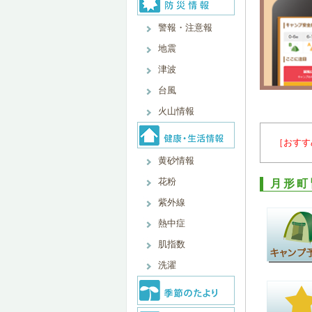
警報・注意報
地震
津波
台風
火山情報
［おすす
黄砂情報
花粉
月形町
紫外線
熱中症
肌指数
洗濯