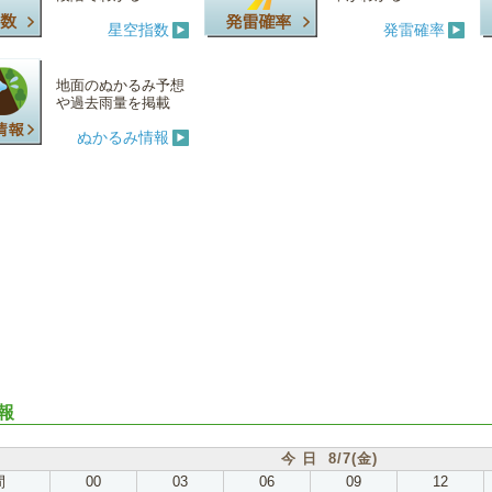
星空指数
発雷確率
地面のぬかるみ予想
や過去雨量を掲載
ぬかるみ情報
報
今 日 8/7(金)
間
00
03
06
09
12