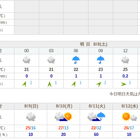
気
℃）
mm）
s）
明 日 8/8(土)
間
00
03
06
09
12
気
℃）
21
21
22
23
25
mm）
0
0
1
1
0.2
1
1
1
1
1
s）
今日明日天気は
付
8/9(日)
8/10(月)
8/11(火)
8/12(水)
気
℃）
25
/
16
27
/
13
22
/
12
26
/
17
（％）
10
20
60
10