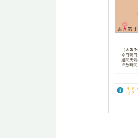
［天気予
今日明日天
週間天気
※数時間
キャ
は？