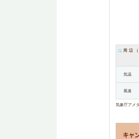
周辺
気温
風速
気象庁アメ