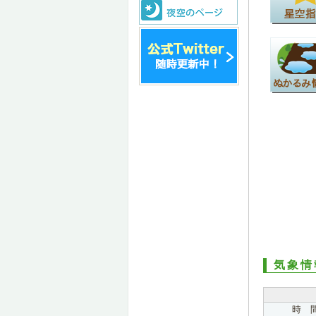
気象情
時 