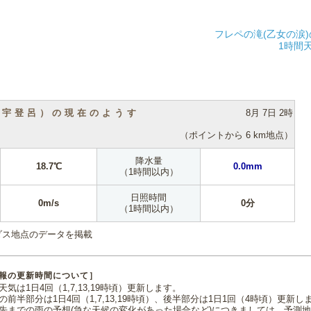
フレペの滝(乙女の涙
1時間
（宇登呂）の現在のようす
8月 7日 2時
（ポイントから 6 km地点）
降水量
18.7℃
0.0mm
（1時間以内）
日照時間
0m/s
0分
（1時間以内）
ダス地点のデータを掲載
報の更新時間について］
気は1日4回（1,7,13,19時頃）更新します。
の前半部分は1日4回（1,7,13,19時頃）、後半部分は1日1回（4時頃）更新し
先までの雨の予想(急な天候の変化があった場合など)につきましては、予測