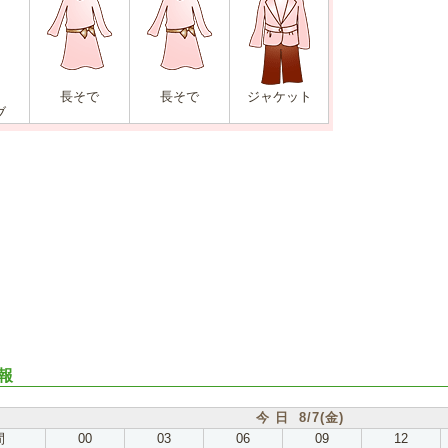
長そで
長そで
ジャケット
ブ
報
今 日 8/7(金)
間
00
03
06
09
12