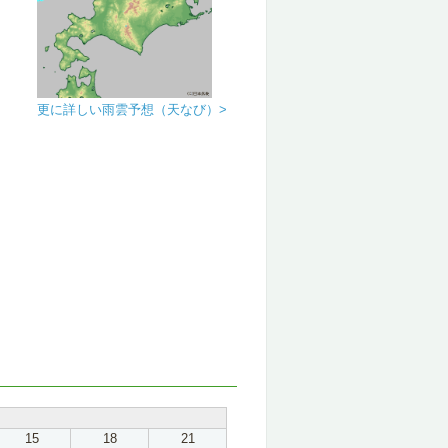
更に詳しい雨雲予想（天なび）>
15
18
21