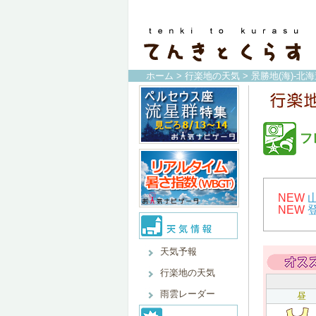
ホーム
>
行楽地の天気
>
景勝地(海)-北
フ
NEW
NEW
天気予報
行楽地の天気
雨雲レーダー
昼