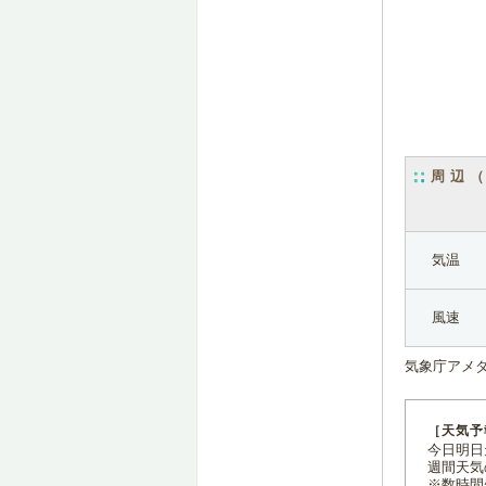
周辺
気温
風速
気象庁アメ
［天気予
今日明日天
週間天気
※数時間