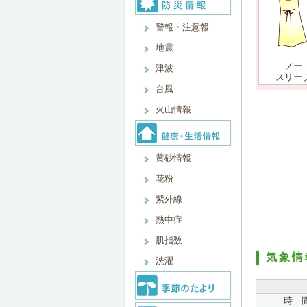
警報・注意報
地震
ノー
津波
スリー
台風
火山情報
黄砂情報
花粉
紫外線
熱中症
肌指数
気象情
洗濯
時 