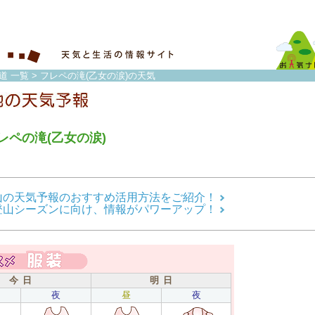
海道 一覧
> フレペの滝(乙女の涙)の天気
レペの滝(乙女の涙)
山の天気予報のおすすめ活用方法をご紹介！
登山シーズンに向け、情報がパワーアップ！
今 日
明 日
夜
昼
夜