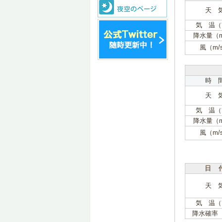
天 
気 温（
降水量（
風（m/
時 
天 
気 温（
降水量（
風（m/
日 
天 
気 温（
降水確率