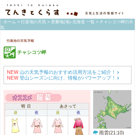
ホーム
>
行楽地の天気
>
景勝地(海)-北海道 一覧
> チャシコツ岬の天
気
チャシコツ岬
NEW
山の天気予報のおすすめ活用方法をご紹介！
NEW
登山シーズンに向け、情報がパワーアップ！
明 日
あさって
昼
夜
昼
夜
雨雲(21:10)