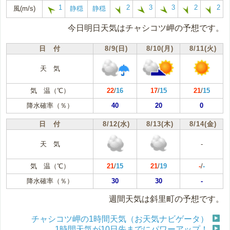
1
2
3
3
2
2
風(m/s)
静穏
静穏
今日明日天気はチャシコツ岬の予想です。
日 付
8/9(日)
8/10(月)
8/11(火)
天 気
気 温（℃）
22
/
16
17
/
15
21
/
15
降水確率（％）
40
20
0
日 付
8/12(水)
8/13(木)
8/14(金)
天 気
-
気 温（℃）
21
/
15
21
/
19
-
/
-
降水確率（％）
30
30
-
週間天気は斜里町の予想です。
チャシコツ岬の1時間天気（お天気ナビゲータ）
1時間天気が10日先までにパワーアップ！