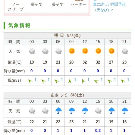
更に詳しい雨雲予想
ノー
長そで
長そで
セーター
スリーブ
（天なび）>
気象情報
明 日 8/7(金)
時 間
00
03
06
09
12
15
18
21
天 気
気温(℃)
19
19
21
28
32
32
27
23
降水量(mm)
0
0
0
0
0
0
0
0
1
1
1
1
1
1
1
1
風(m/s)
あさって 8/8(土)
時 間
00
03
06
09
12
15
18
21
天 気
気温(℃)
22
21
22
23
21
21
19
16
降水量(mm)
0
0
1
1
1
0.2
1
1